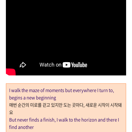
I walk the maze of moments but everywhere I turn to,
begins a new beginning
매번 순간의 미로를 걷고 있지만 도는 곳마다
,
새로운 시작이 시작돼
요
But never finds a finish, I walk to the horizon and there I
find another