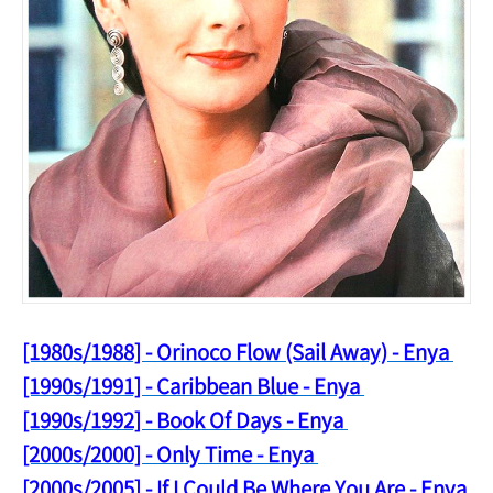
[1980s/1988] - Orinoco Flow (Sail Away) - Enya
[1990s/1991] - Caribbean Blue - Enya
[1990s/1992] - Book Of Days - Enya
[2000s/20
00] - Only Time - Enya
[2000s/2005] - If I Could Be Where You Are - Enya