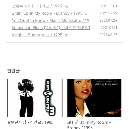
잘못된 만남 - 김건모 / 1995
2021.11.01
(0)
Sittin' Up In My Room - Brandy / 1995
2021.09.29
(0)
You Oughta Know - Alanis Morissette / 1995
2021.07.24
Komerican Blues (Ver. 3.1) - 넥스트(N.EX.T)
(0)
2021.07.11
/ 1995
Alright - Supergrass / 1995
(0)
2021.06.27
(1)
관련글
잘못된 만남 - 김건모 / 1995
Sittin' Up In My Room -
Brandy / 1995