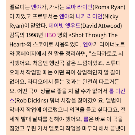
멜로디는
엔야
가, 가사는
로마 라이언
(Roma Ryan)
이 지었고 프로듀서는
엔야
와
니키 라이언
(Nicky
Ryan)이 맡았다.
데이빗 엣우드
(David Attwood)
감독의 1998년
HBO
영화 <Shot Through The
Heart>의 스코어로 사용되었다.
엔야
가 라이너노트
와 홈페이지에서 한 말을 정리하면, "스타카토로 시
작했어요. 처음엔 행진곡 같은 느낌이었죠. 스튜디
오에서 작업할 때는 어떤 곡이 상업적인지 알 길이
없어요. 라디오에서 듣는 것과는 완전히 다르거든
요. 어떤 곡이 싱글로 좋을 지 알 수가 없어서
롭 디킨
스
(Rob Dickins) 워너 사장을 찾아갔어요. 앨범이
막바지 작업에 이르렀으니 의견을 듣고 싶다고요. 전
세계 발매 날짜를 정해야 했어요.
롭
은 바로 이 곡을
집었고 우린 가서 멜로디 작업을 마무리 해서 끝냈어