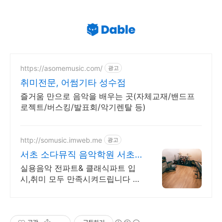
https://asomemusic.com/
광고
취미전문, 어썸기타 성수점
즐거움 만으로 음악을 배우는 곳(자체교재/밴드프
로젝트/버스킹/발표회/악기렌탈 등)
http://somusic.imweb.me
광고
서초 소다뮤직 음악학원 서초
실용음악학원 소다뮤직
실용음악 전파트& 클래식파트 입
시,취미 모두 만족시켜드립니다 원
리위주 교육. 드럼,일렉,통기타,재
즈피아노,피아노,보컬,베이스,첼로,
바이올린,성악,플릇,작곡미디