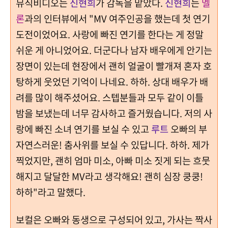
뮤직비디오는
신현희
가 감독을 맡았다.
신현희
는
멜
론
과의 인터뷰에서 "MV 여주인공을 했는데 첫 연기
도전이었어요. 사랑에 빠진 연기를 한다는 게 정말
쉬운 게 아니었어요. 더군다나 남자 배우에게 안기는
장면이 있는데 현장에서 괜히 얼굴이 빨개져 혼자 호
탕하게 웃었던 기억이 나네요. 하하. 상대 배우가 배
려를 많이 해주셨어요. 스텝분들과 모두 같이 이틀
밤을 보냈는데 너무 감사하고 즐거웠습니다. 저의 사
랑에 빠진 소녀 연기를 보실 수 있고
루트
오빠의 부
자연스러운! 춤사위를 보실 수 있답니다. 하하. 제가
찍었지만, 괜히 엄마 미소, 아빠 미소 짓게 되는 흐뭇
해지고 달달한 MV라고 생각해요! 괜히 심장 쿵쿵!
하하"라고 말했다.
보컬은 오빠와 동생으로 구성되어 있고, 가사는 짝사