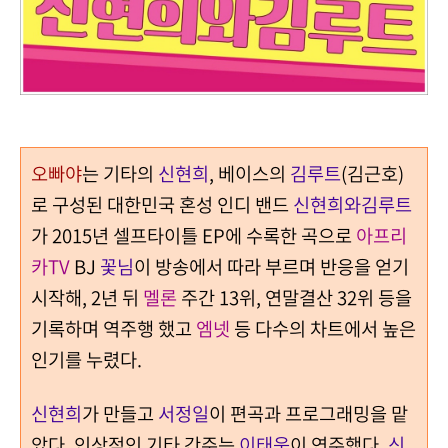
오빠야
는 기타의
신현희
, 베이스의
김루트
(김근호)
로 구성된 대한민국 혼성 인디 밴드
신현희와김루트
가 2015년 셀프타이틀 EP에 수록한 곡으로
아프리
카TV
BJ
꽃님
이 방송에서 따라 부르며 반응을 얻기
시작해, 2년 뒤
멜론
주간 13위, 연말결산 32위 등을
기록하며 역주행 했고
엠넷
등 다수의 차트에서 높은
인기를 누렸다.
신현희
가 만들고
서정일
이 편곡과 프로그래밍을 맡
았다. 인상적인 기타 간주는
이태욱
이 연주했다.
신