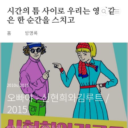
본문 바로가기
시간의 틈 사이로 우리는 영원같
은 한 순간을 스치고
홈
방명록
2010s/2015
오빠야 - 신현희와김루트 /
2015
by Rainysunshine
2023. 6. 23.