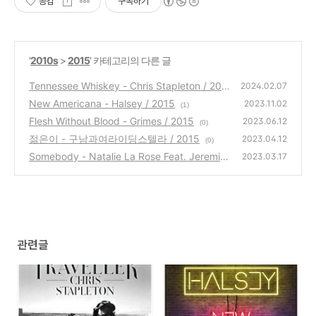
공감
구독하기
'
2010s
>
2015
' 카테고리의 다른 글
Tennessee Whiskey - Chris Stapleton / 201
2024.02.07
5
New Americana - Halsey / 2015
(3)
2023.11.02
(1)
Flesh Without Blood - Grimes / 2015
2023.06.12
(0)
젊은이 - 구남과여라이딩스텔라 / 2015
2023.04.12
(0)
Somebody - Natalie La Rose Feat. Jeremih
2023.03.17
/ 2015
(0)
관련글