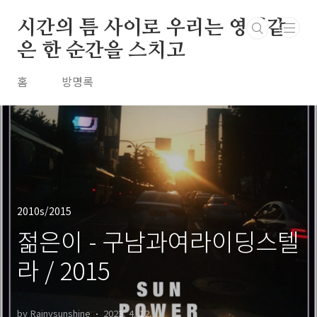
본문 바로가기
시간의 틈 사이로 우리는 영원같
은 한 순간을 스치고
홈
방명록
2010s/2015
젊은이 - 구남과여라이딩스텔
라 / 2015
by Rainysunshine
2023. 4. 12.