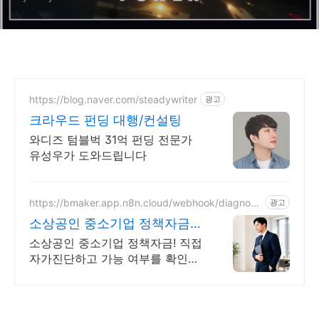
https://blog.naver.com/steadywriter
광고
크라우드 펀딩 대행/컨설팅
와디즈 텀블벅 31억 펀딩 전문가
유성우가 도와드립니다
https://bmaker.app.n8n.cloud/webhook/diagnosi
광고
s
소상공인 중소기업 정책자금
정책자금 1분 무료 자가진단
소상공인 중소기업 정책자금! 직접
자가진단하고 가능 여부를 확인해
보세요! 내 조건으로 가능한 자금!
지금 미리 확인하시고 준비하셔야
지 받을 수 있습니다!