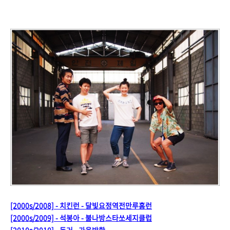
[2000s/2008] - 치킨런 - 달빛요정역전만루홈런
[2000s/2009] - 석봉아 - 불나방스타쏘세지클럽