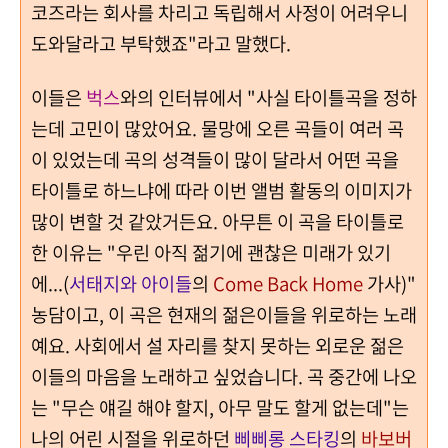
코즈라는 회사를 차리고 독립해서 사정이 어려우니
도와달라고 부탁했죠"라고 말했다.
이들은
벅스
와의 인터뷰에서 "사실 타이틀곡을 정하
는데 고민이 많았어요. 물망에 오른 곡들이 여러 곡
이 있었는데 곡의 성격들이 많이 달라서 어떤 곡을
타이틀로 하느냐에 따라 이번 앨범 활동의 이미지가
많이 변할 것 같았거든요. 아무튼 이 곡을 타이틀로
한 이유는 "우린 아직 젊기에 괜찮은 미래가 있기
에...(
서태지와 아이들
의
Come Back Home
가사)"
농담이고, 이 곡은 현재의 젊은이들을 위로하는 노래
예요. 사회에서 설 자리를 찾지 못하는 외로운 젊은
이들의 마음을 노래하고 싶었습니다. 곡 중간에 나오
는 "무슨 얘길 해야 할지, 아무 말도 할게 없는데"는
나의 어린 시절을 위로하던
삐삐롱 스타킹
의
바보버