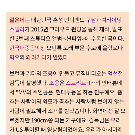
젊은이
는 대한민국 혼성 인디밴드
구남과여라이딩
스텔라
가 2015년 크라우드 펀딩을 통해 제작, 발표
한 3번째 스튜디오 앨범 <썬파워>에 수록한 곡이다.
한국대중음악상
모던록 노래 부문 후보에 올랐으나
혁오
의
와리가리
가 받았다.
보컬과 기타의
조웅
이 만들고 뮤직비디오는
엄선철
감독이 촬영했다.
조웅
은
스트리트H
와의 인터뷰에
서 "MV의 주인공은 현대무용을 하는 친구예요. 춤
추는 사람이되 외모가 춤추는 사람처럼 보이지 않는
사람이 필요해서 소개를 받았습니다. 화면에선 잘 모
르겠지만 190cm쯤 되는 거구에요. 감독님은 우리
가 US 투어할 때 영상팀이었어요. 우리가 아시아레