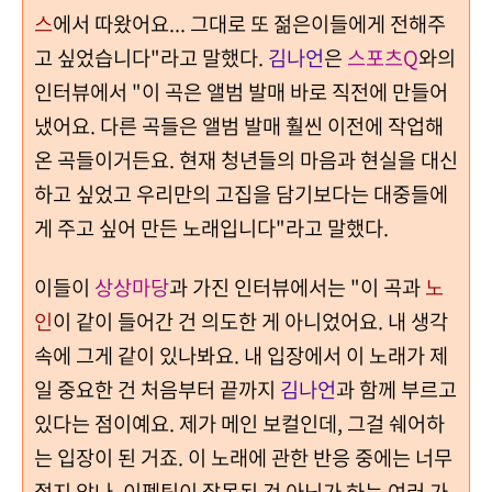
스
에서 따왔어요... 그대로 또 젊은이들에게 전해주
고 싶었습니다"라고 말했다.
김나언
은
스포츠Q
와의
인터뷰에서 "이 곡은 앨범 발매 바로 직전에 만들어
냈어요. 다른 곡들은 앨범 발매 훨씬 이전에 작업해
온 곡들이거든요. 현재 청년들의 마음과 현실을 대신
하고 싶었고 우리만의 고집을 담기보다는 대중들에
게 주고 싶어 만든 노래입니다"라고 말했다.
이들이
상상마당
과 가진 인터뷰에서는 "이 곡과
노
인
이 같이 들어간 건 의도한 게 아니었어요. 내 생각
속에 그게 같이 있나봐요. 내 입장에서 이 노래가 제
일 중요한 건 처음부터 끝까지
김나언
과 함께 부르고
있다는 점이예요. 제가 메인 보컬인데, 그걸 쉐어하
는 입장이 된 거죠. 이 노래에 관한 반응 중에는 너무
젊지 않나, 이펙팅이 잘못된 것 아닌가 하는 여러 가