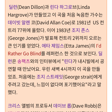
딜런
(Dean Dillon)과
린다 하그로
브(Linda
Hargrove)가 만들었고 이 곡을 처음 녹음한 가수는
데이빗 알렌
코(David Allan Coe)로 1981년 US 컨
트리 77위에 올랐다. 이어 1983년
조지 존스
(George Jones)가 발표해 컨트리 2위까지 오르는
큰 인기를 얻었다.
에타 제임스
(Etta James)의
I'd
Rather Go Blind
를 레퍼런스 한 것으로 보인다.
딜
런
은
송팩츠
와의 인터뷰에서 "
린다
가 내시빌에서 공
연할 때 만났어요. 우린 새벽 4시까지 이 곡을 만들
었죠. 처음에는
조지 스트레잇
(George strait)에게
주려고 갔는데, 느낌이 없다며 포기했어요"라고 말
했다.
크리스
앨범의 프로듀서
데이브 롭
(Dave Robb)은