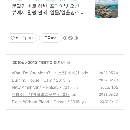
2인~10인 대가족/단체예약
문열면 바로 해변! 프라이빗 오션
뷰에서 힐링 만끽, 일몰/일출명소
로 인생샷 필수. 제주 감성 예쁘다
고 소문난 힐링스테이, 바배큐불
멍, 스파족욕, 제주바다보러오세요
5
구독하기
'
2010s
>
2015
' 카테고리의 다른 글
What Do You Mean? - 저스틴 비버(Justin Bi
2024.05.24
eber) / 2015
Burning House - Cam / 2015
(1)
2024.02.20
(1)
New Americana - Halsey / 2015
2023.11.02
(1)
오빠야 - 신현희와김루트 / 2015
2023.06.23
(0)
Flesh Without Blood - Grimes / 2015
2023.06.12
(0)