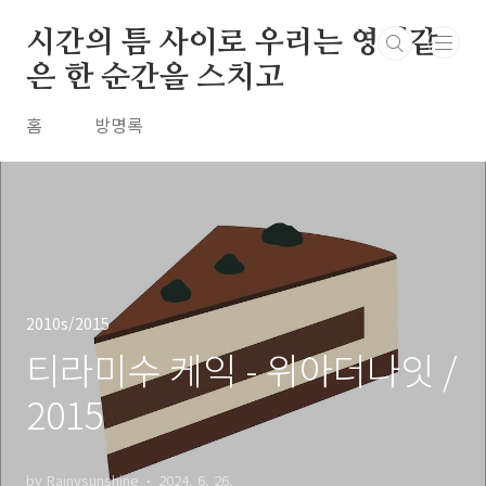
본문 바로가기
시간의 틈 사이로 우리는 영원같
은 한 순간을 스치고
홈
방명록
2010s/2015
티라미수 케익 - 위아더나잇 /
2015
by Rainysunshine
2024. 6. 26.