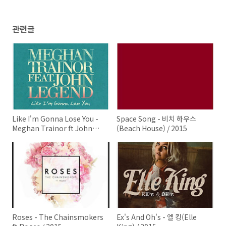
관련글
Like I'm Gonna Lose You -
Space Song - 비치 하우스
Meghan Trainor ft John
(Beach House) / 2015
Legend / 2015
Roses - The Chainsmokers
Ex's And Oh's - 엘 킹(Elle