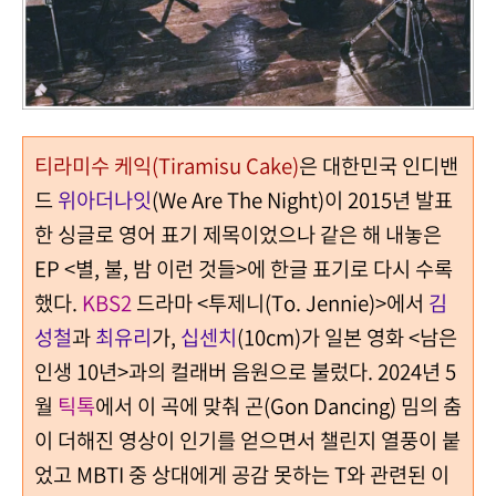
티라미수 케익(Tiramisu Cake)
은 대한민국 인디밴
드
위아더나잇
(We Are The Night)이 2015년 발표
한 싱글로 영어 표기 제목이었으나 같은 해 내놓은
EP <별, 불, 밤 이런 것들>에 한글 표기로 다시 수록
했다.
KBS2
드라마 <투제니(To. Jennie)>에서
김
성철
과
최유리
가,
십센치
(10cm)가 일본 영화 <남은
인생 10년>과의 컬래버 음원으로 불렀다. 2024년 5
월
틱톡
에서 이 곡에 맞춰 곤(Gon Dancing) 밈의 춤
이 더해진 영상이 인기를 얻으면서 챌린지 열풍이 붙
었고 MBTI 중 상대에게 공감 못하는 T와 관련된 이