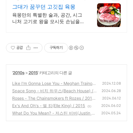
3
그대가 꿈꾸던 고깃집 육몽
육몽만의 특별한 술과, 공간, 시그
니처 고기로 왕을 모시듯 손님을
대접합니다
공감
구독하기
'
2010s
>
2015
' 카테고리의 다른 글
Like I'm Gonna Lose You - Meghan Trainor f
2024.12.08
t John Legend / 2015
Space Song - 비치 하우스(Beach House) / 2
(0)
2024.06.28
015
Roses - The Chainsmokers ft Rozes / 2015
(0)
2024.06.12
Ex's And Oh's - 엘 킹(Elle King) / 2015
(0)
2024.06.02
(1)
What Do You Mean? - 저스틴 비버(Justin Bi
2024.05.24
eber) / 2015
(1)