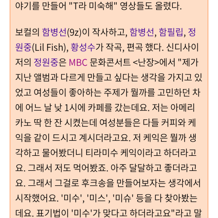
야기를 만들어 "T라 미숙해" 영상들도 올렸다.
보컬의
함병선
(9z)이 작사하고,
함병선
,
함필립
,
정
원중
(Lil Fish),
황성수
가 작곡, 편곡 했다. 신디사이
저의
정원중
은
MBC
문화콘서트 <난장>에서 "제가
지난 앨범과 다르게 만들고 싶다는 생각을 가지고 있
었고 여성들이 좋아하는 주제가 뭘까를 고민하던 차
에 어느 날 낮 1시에 카페를 갔는데요.
저는 아메리
카노 딱 한 잔 시켰는데
여성분들은 다들 커피와 케
익을 같이 드시고 계시더라고요. 저 케익은 뭘까 생
각하고 물어봤더니 티라미수 케익이라고 하더라고
요. 그래서 저도 먹어봤죠. 아주 달달하고 좋더라고
요. 그래서 그걸로 후크송을 만들어보자는 생각에서
시작했어요. '미수', '미스', '미슈' 등을 다 찾아봤는
데요. 표기법이 '미수'가 맞다고 하더라고요"라고 말