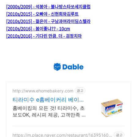
[2000s/2009] - 석봉아 - 불나방스타쏘세지클럽
[2010s/2015] - 오빠야 - 신현희와김루트
[2010s/2015] - 젊은이 - 구남과여라이딩스텔라
[2010s/2016] - 봄이좋냐?? - 10cm
[2010s/2016] - 기다린 만큼, 더 - 검정치마
http://www.ehomebakery.com
광고
티라미수 e홈베이커리 베이킹
재료 핫플레이스!
홈베이킹의 모든 것! 티라미수, 초
보도OK, 레시피 제공, 고객만족 최
우수 고객만족 최우선
https://m.place.naver.com/restaurant/163951608
광고