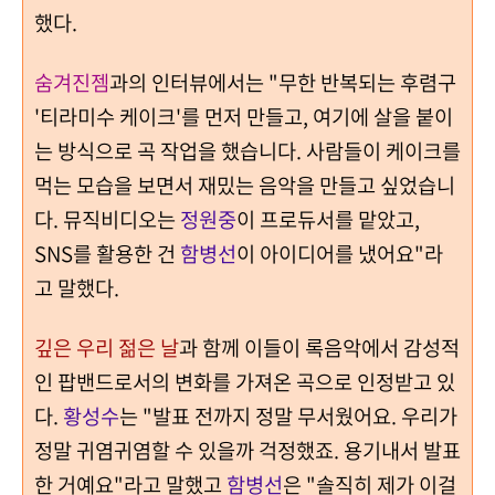
했다.
숨겨진젬
과의 인터뷰에서는 "무한 반복되는 후렴구
'티라미수 케이크'를 먼저 만들고, 여기에 살을 붙이
는 방식으로 곡 작업을 했습니다. 사람들이 케이크를
먹는 모습을 보면서 재밌는 음악을 만들고 싶었습니
다. 뮤직비디오는
정원중
이 프로듀서를 맡았고,
SNS를 활용한 건
함병선
이 아이디어를 냈어요"라
고 말했다.
깊은 우리 젊은 날
과 함께 이들이 록음악에서 감성적
인 팝밴드로서의 변화를 가져온 곡으로 인정받고 있
다.
황성수
는 "발표 전까지 정말 무서웠어요. 우리가
정말 귀염귀염할 수 있을까 걱정했죠. 용기내서 발표
한 거예요"라고 말했고
함병선
은 "솔직히 제가 이걸