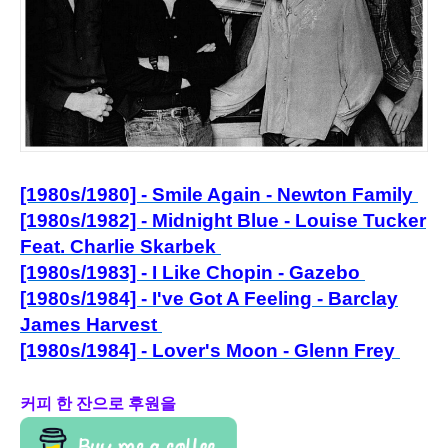
[1980s/1980] - Smile Again - Newton Family
[1980s/1982] - Midnight Blue - Louise Tucker
Feat. Charlie Skarbek
[1980s/1983] - I Like Chopin - Gazebo
[1980s/1984] - I've Got A Feeling - Barclay
James Harvest
[1980s/1984] - Lover's Moon - Glenn Frey
커피 한 잔으로 후원을