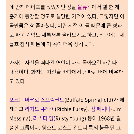
에 반해 테이프를 샀었지만 정말
올뮤직
에서 별 한 개
준거에 동감할 정도로 실망한 기억이 있다
.
그렇지만 이
곡만큼은 참 좋아했다
.
어린 시절 이 곡 때문에 큰 형과
도 싸운 기억도 새록새록 올라오기도 하고
. 최근에는
세
월호 참사 때문에 이 곡이 더욱 생각났다
.
가사는 자신을 떠나간 연인이 다시 돌아오길 바란다는
내용이다. 화자는 자신을 바다에서 난파된 배에 비유하
고 있다.
포코
는
버팔로 스프링필드
(Buffalo Springfield)
가 해
체되고
리처드 퓨레이
(Richie Furay),
짐 메시나
(Jim
Messina),
러스티 영
(Rusty Young)
등이
1968
년 결
성한 그룹이다
.
웨스트 코스트 컨트리 록의 붐을 탄 그