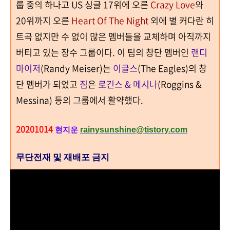
룹 중의 하나고 US 싱글
17
위에 오른
Crazy Love
와
20
위까지 오른
Heart Of The Night
외에 별 커다란 히
트곡 없지만 수 없이 많은 멤버들을 교체하며 아직까지
버티고 있는 장수 그룹이다
.
이 팀의 창단 멤버인
랜디
마이저
(Randy Meiser)
는
이글스
(The Eagles)
의 창
단 멤버가 되었고
짐
은
로긴스 & 메시나
(Roggins &
Messina)
등의 그룹에서 활약했다
.
20201014
rainysunshine@tistory.com
현지운
무단전재 및 재배포 금지