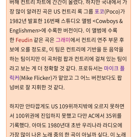
버해 컨트리 차트에 간간이 올렸다
.
하지만 국내에서 가
장 많이 알려진 곡은 US 컨트리 록 그룹
포코
(Poco)
가
1982
년 발표한
16
번째 스튜디오 앨범
<Cowboys &
Englishmen>
에 수록한 버전이다
.
이 앨범에 수록
한
Feudin
같은 곡은
그래미
에서 컨트리 연주 부문 후
보에 오를 정도로, 이 팀은 컨트리에 기반을 둔 음악을
하는 팀이지만 이 곡처럼 팝과 컨트리에 걸쳐 있는 팀이
라고 보는 게 더 정확할 것 같다. 프로듀서는
마이크 플
릭커
(Mike Flicker)가 맡았고 그 어느 버전보다도
팝
넘버로 잘 지휘한 것 같다.
하지만 안타깝게도 US
109
위까지밖에 오르지 못하면
서 100위권에 진입하지 못했고
다만
AC
에서
35
위를
기록했다
.
아마도
1980
년대 초반 우리나라 라디오에
가장 많이 나온 노래 중의 한 곡이 아닐까 싶다
.
이 노래