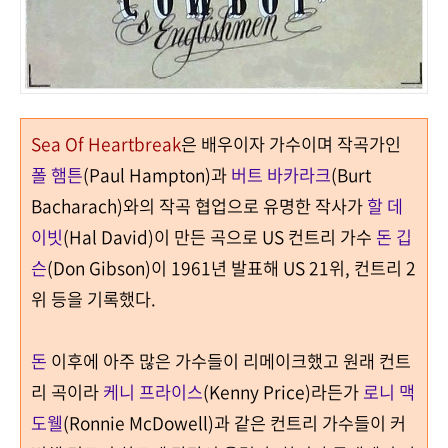
Sea Of Heartbreak
은 배우이자 가수이며 작곡가인
폴 햄튼
(Paul Hampton)
과
버트 바카라크
(Burt
Bacharach)
와의 작곡 협업으로 유명한 작사가
할 데
이빗
(Hal David)
이 만든 곡으로 US 컨트리 가수
돈 깁
슨
(Don Gibson)
이
1961
년 발표해 US
21
위
,
컨트리
2
위 등을 기록했다
.
돈
이후에 아주 많은 가수들이 리메이크했고 원래 컨트
리 곡이라
케니 프라이스
(Kenny Price)
라든가
로니 맥
도웰
(Ronnie McDowell)
과 같은 컨트리 가수들이 커