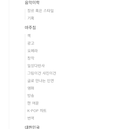
음악미학
장르 혹은 스타일
기획
마주침
책
광고
오페라
창작
일상다반사
그림이건 사진이건
글로 만나는 인연
영화
방송
한 여운
K-POP 차트
번역
대한민국