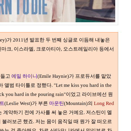
ey)
가
2011
년 발표한 두 번째 싱글로 이듬해 내놓은
덴마크
,
이스라엘
,
크로아티아
,
오스트레일리아
등에서
만들고
에밀 하이니
(Emile Haynie)
가 프로듀서를 맡았
아 앨범 타이틀로 정했다
.
"Let me kiss you hard in the
ck you hard in the pouring rain"
이었고 라이브에선 원
트
(Leslie West)
가 부른
마운틴
(Mountain)
의
Long Red
도는 계약하기 전에 가사를 써 놓은 거예요. 저스틴이 멜
불러보곤 했죠. 저는 몸이 움직일 때 뭔가 잘 떠오르
 쓰는 걸 좋아해요. 차로 산타모니카에서 말리부로 차