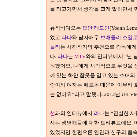
를 타고가면서 생각을 크게 말하면서 
뮤직비디오는
요안 레모인
(Yoann Lem
었고
라나
와 남자배우
브래들리 소일
들리
는 사진작가의 추천으로 감독에게
다
.
라나
는
MTV
와의 인터뷰에서
“
난 
원했어요
.
나에게 시각적으로 무엇을 
께 있는 하얀 잠옷을 입고 있는 소녀의
랑이와 여자는 페로몬 때문에 아무리 호
는 없어요
”라
고 말했다
. 2012
년 UK
V
선
과의 인터뷰에서
라나
는
“
진실한 사
사는 생명체들에 대한 트리뷰트예요
.
있었지만 한편으론 연인과 친구의 품속