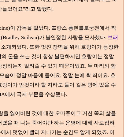
만들었어요"라고 말했다.
oine)
이 감독을 맡았다
.
프랑스 퐁텐블로궁전에서 찍
로
(Bradley Soileau)가
불안정한 사랑을 묘사했다
.
브래
 소개되었다.
또한 멋진 장면을 위해 호랑이가 등장한
남의 돈을 쓰는 것이 항상 불편하지만 호랑이는 정말
상징하는지 알려줄 수 있기 때문이었죠
. 두 마리와 함
 모습이 정말 마음에 들어요.
정말 눈에 확 띄어요. 호
랑이가 암컷이라 할 지라도 둘이 같은 방에 있을 수
MA
에서 국
제 부문
을 수상했다
.
랑을 잃어버린 것에 대한 오마쥬이고 거친 쪽의 삶을
어렸을 때 나는 죽어야만 하는 운명에 대해 사로잡혀
에서 덧없이 빨리 지나가는 순간도 알게 되었죠
.
이