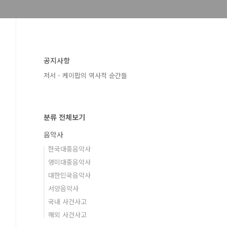
공지사항
저서 - 케이팝의 역사적 순간들
분류 전체보기
음악사
한국대중음악사
영미대중음악사
대한민국음악사
서양음악사
국내 사건사고
해외 사건사고