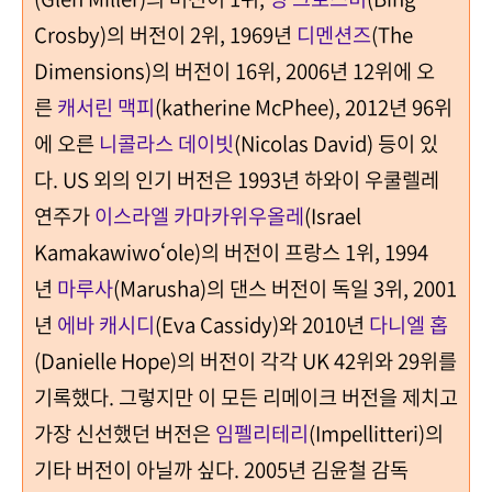
Crosby)
의 버전이
2
위
, 1969
년
디멘션즈
(The
Dimensions)
의 버전이
16
위
, 2006
년
12
위에 오
른
캐서린 맥피
(katherine McPhee), 2012
년
96
위
에 오른
니콜라스 데이빗
(Nicolas David)
등이 있
다
. US
외의 인기 버전은
1993
년 하와이 우쿨렐레
연주가
이스라엘 카마카위우올레
(Israel
Kamakawiwo
ʻ
ole)
의 버전이 프랑스
1
위
, 1994
년
마루사
(Marusha)
의 댄스 버전이 독일
3
위
, 2001
년
에바 캐시디
(Eva Cassidy)
와
2010
년
다니엘 홉
(Danielle Hope)
의 버전이 각각
UK 42
위와
29
위를
기록했다
.
그렇지만 이 모든 리메이크 버전을 제치고
가장 신선했던 버전은
임펠리테리
(Impellitteri)
의
기타 버전이
아닐까 싶다
. 2005
년
김윤철
감독