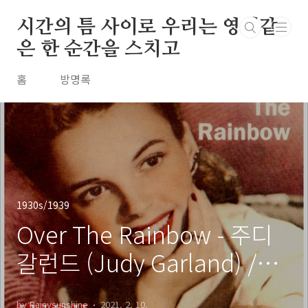
본문 바로가기
시간의 틈 사이로 우리는 영원같
은 한 순간을 스치고
홈
방명록
1930s/1939
Over The Rainbow - 주디
갈런드 (Judy Garland) /
1939
by Rainysunshine
2021. 2. 10.