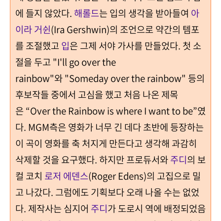
에 들지 않았다
.
해롤드
는
입의 생각을 받아들여
아
이라 거쉰
(Ira Gershwin)
의 조언으로
약간의 템포
를 조절했고
입
은 그제 서야 가사를 만들었다
.
첫 소
절을 두고
"I'll go over the
rainbow"
와
"Someday over the rainbow"
등의
후보작들 중에서 고심을 했고 처음 나온 제목
은
“Over the Rainbow is where I want to be”
였
다
. MGM
측은 영화가 너무 긴 데다
초반에 등장하는
이 곡이 영화를 축 처지게 만든다고 생각해 과감히
삭제할 것을 요구했다
.
하지만 프로듀서와
주디
의 보
컬 코치
로저 에덴스
(Roger Edens)
의 고집으로 밀
고 나갔다
.
그럼에도 기획보다 오래 나올 수는 없었
다
.
제작사는 심지어
주디
가 도로시 역에 배정되었음