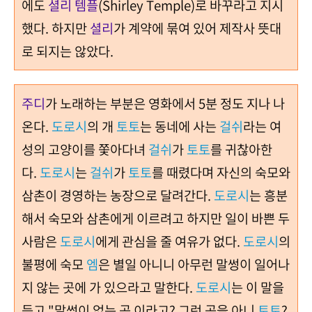
에도
셜리 템플
(Shirley Temple)
로 바꾸라고 지시
했다
.
하지만
셜리
가 계약에 묶여 있어 제작사 뜻대
로 되지는 않았다
.
주디
가
노래하는 부분은
영화에서
5
분 정
도 지나 나
온다
.
도로시
의 개
토토
는 동네에 사는
걸쉬
라는 여
성의 고양이를 쫓아다녀
걸쉬
가
토토
를 귀찮아한
다
.
도로시
는
걸쉬
가
토토
를 때렸다며 자신의 숙모와
삼촌이 경영하는 농장으로 달려간다
.
도로시
는 흥분
해서
숙모와 삼촌에게 이르려고 하지만 일이 바쁜 두
사람은
도로시
에게 관심
을 줄 여유가
없다
.
도로시
의
불평에
숙모
엠
은 별일 아
니니 아무런 말썽이 일어나
지 않는 곳에 가 있
으라고 말한다
.
도로시
는 이 말을
듣고
"
말썽이 없는 곳 이라고
?
그런 곳을 아니
토토
?