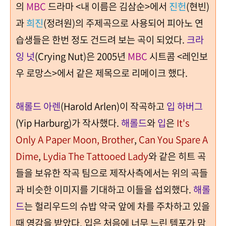
의
MBC
드라마
<
내 이름은 김삼순
>
에서
진헌
(
현빈
)
과
희진
(
정려원
)
의 주제곡으로 사용되어 피아노 연
습생들은 한번 정도 건드려 보는 곡이 되었다
.
크라
잉 넛
(Crying Nut)은 2005년
MBC
시트콤 <레인보
우 로망스>에서 같은 제목으로 리메이크 했다.
해롤드 아렌
(Harold Arlen)
이 작곡하고
입 하버그
(Yip Harburg)
가 작사했다
.
해롤드
와
입
은
It's
Only A Paper Moon, Brother
,
Can You Spare A
Dime
,
Lydia The Tattooed Lady
와 같은 히트 곡
들을 보유한
작곡 팀으로 제작사측에서는 위의 곡들
과 비슷한 이미지를 기대하고 이들을 섭외했다
.
해롤
드
는 헐리우드의 슈밥 약국 앞에 차를 주차하고 있을
때 영감을 받았다
.
입은
처음에 너무 느린 템포가 맘