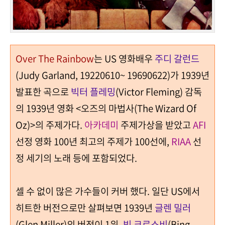
Over The Rainbow
는
US
영화배우
주디 갈런드
(Judy Garland, 19220610~ 19690622)
가
1939
년
발표한 곡으로
빅터 플레밍
(Victor Fleming)
감독
의
1939
년 영화
<
오즈의 마법사
(The Wizard Of
Oz)>
의 주제가다
.
아카데미
주제가상을 받았고
AFI
선정 영화
100
년 최고의 주제가
100
선에
,
RIAA
선
정 세기의 노래 등에 포함되었다
.
셀 수 없이 많은 가수들이 커
버 했다.
일단
US
에서
히트한 버전으로만 살펴보면
1939
년
글렌 밀러
(Glen Miller)
의 버전이
1
위
,
빙 크로스비
(Bing