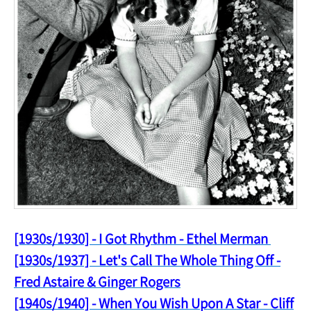
[1930s/1930] - I Got Rhythm - Ethel Merman
[1930s/1937] - Let's Call The Whole Thing Off -
Fred Astaire & Ginger Rogers
[1940s/1940] - When You Wish Upon A Star - Cliff