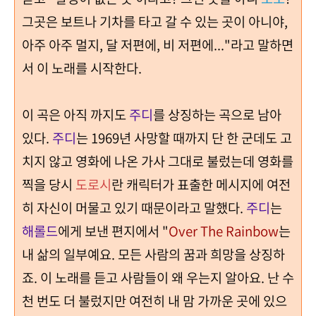
그곳은 보트나 기차를 타고 갈 수 있는 곳이 아니야
,
아주 아주 멀지
,
달 저편에
,
비 저편에
..."
라고 말하면
서 이 노래를 시작한다
.
이 곡은 아직 까지도
주디
를 상징하는 곡으로 남아
있다
.
주디
는
1969
년 사망할 때까지 단 한 군데도 고
치지 않고 영화에 나온 가사 그대로 불렀는데 영화를
찍을 당시
도로시
란 캐릭터가 표출한 메시지에 여전
히 자신이 머물고 있기 때문이라고 말했다
.
주디
는
해롤드
에게 보낸 편지에서
"
Over The Rainbow
는
내 삶의 일부예요
.
모든 사람의 꿈과 희망을 상징하
죠
.
이 노래를 듣고 사람들이 왜 우는지 알아요
.
난 수
천 번도 더 불렀지만 여전히 내 맘 가까운 곳에 있으