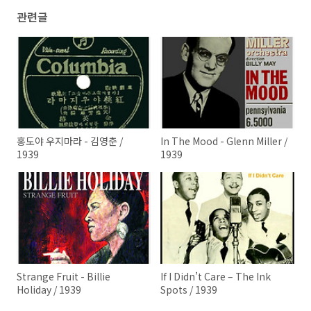
관련글
홍도야 우지마라 - 김영춘 /
In The Mood - Glenn Miller /
1939
1939
Strange Fruit - Billie
If I Didn’t Care – The Ink
Holiday / 1939
Spots / 1939