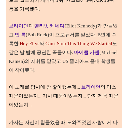
로도 발표되어 캐나다 1위, 연말결산 9위, UK 18위
등을 기록했다.
브라이언
과
엘리엇 케네디
(Eliot Kennedy)가 만들었
고
밥 록
(Bob Rock)이 프로듀서를 맡았다. B면에 수
록한
Hey Elivs
와
Can't Stop This Thing
We Started
도
같은 날 밤에 공연한 곡들이다.
마이클 카멘
(Michael
Kamen)의 지휘를 맡았고 US 줄리아드 음대 학생들
이 참여했다.
이 노래를 당시에 참 좋아했는데...
브라이언
의 미소
때문이었는지... 가사 때문이었는지... 단지 제목 때문
이었는지...
가사는 자신이 힘들었을 때 도와주었던 사람에게 다