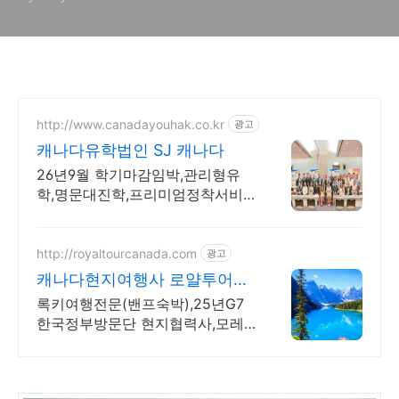
http://www.canadayouhak.co.kr
광고
캐나다유학법인 SJ 캐나다
26년9월 학기마감임박,관리형유
학,명문대진학,프리미엄정착서비
스,캐나다8개직영센터 직영홈스테
이, 유학준비특강반, 국제사립학교,
자녀무상, 보딩스쿨
http://royaltourcanada.com
광고
캐나다현지여행사 로얄투어
25년G7 한국방문단 협력사
록키여행전문(밴프숙박),25년G7
한국정부방문단 현지협력사,모레
인호수입장 허가보유