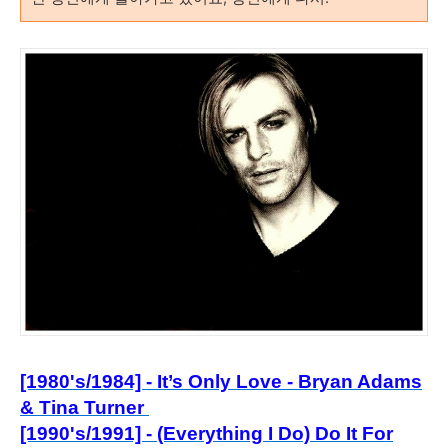
[1980's/1984] - It’s Only Love - Bryan Adams
& Tina Turner
[1990's/1991] - (Everything I Do) Do It For