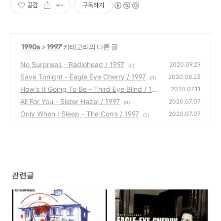
공감
구독하기
'
1990s
>
1997
' 카테고리의 다른 글
No Surprises - Radiohead / 1997
2020.09.29
(0)
Save Tonight - Eagle Eye Cherry / 1997
2020.08.23
(0)
How’s It Going To Be - Third Eye Blind / 199
2020.07.11
7
All For You - Sister Hazel / 1997
(0)
2020.07.07
(0)
Only When I Sleep - The Corrs / 1997
2020.07.07
(1)
관련글