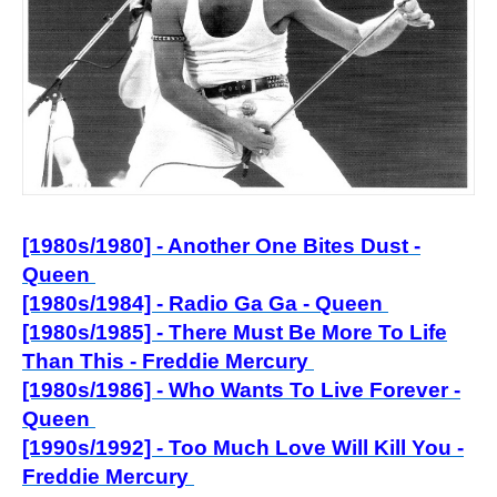
[1980s/1980] - Another One Bites Dust -
Queen
[1980s/1984] - Radio Ga Ga - Queen
[1980s/1985] - There Must Be More To Life
Than This - Freddie Mercury
[1980s/1986] - Who Wants To Live Forever -
Queen
[1990s/1992] - Too Mu
ch Love Will Kill You -
Freddie Mercury