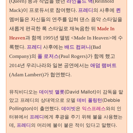
(Queen) 등과 작업을 했던
라인홀드
맥
(Reinhold
Mack)이 프로듀서로 참여했다.
프레디
의 사후에
퀸
멤버들은 자신들
의 연주를 입혀 댄스 음악 스타일을
새롭게 편곡한 록 스타일로 재녹음한 뒤
M
ade In
Heaven
과 함께 1995년 앨범 <Made In Heaven>에 수
록했다.
프레디
사후에는
배드 컴퍼니
(Bad
Company)의
폴 로저스
(Paul Rogers)가 함께 했고
2014년 우리나라와 일본 공연에서는
애덤 램버트
(Adam Lambert)가 협연했다.
뮤직비디오는
데이빗 맬롯
(David Mallot)이 감독을 맡
았고 프레디의 상대역으로 모델
데비 폴링턴
(Debbie
Pollington)이 출연했다.
데이빗
은
익스프레스
와의 인
터뷰에서
프레디
에게 후광을 주기 위해 불을 사용했는
데,
프레디
의 머리에 불이 붙은 적이 있다고 말했다.