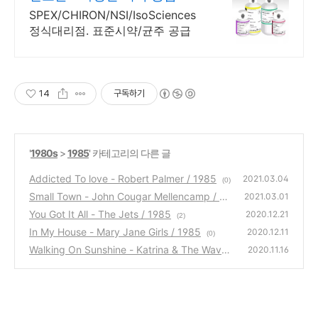
SPEX/CHIRON/NSI/IsoSciences
정식대리점. 표준시약/균주 공급
14
구독하기
'
1980s
>
1985
' 카테고리의 다른 글
Addicted To love - Robert Palmer / 1985
2021.03.04
(0)
Small Town - John Cougar Mellencamp / 19
2021.03.01
85
You Got It All - The Jets / 1985
(0)
2020.12.21
(2)
In My House - Mary Jane Girls / 1985
2020.12.11
(0)
Walking On Sunshine - Katrina & The Waves
2020.11.16
/ 1985
(1)