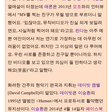
열애설이 터졌는데
애론
은
년
모조
와의 인터뷰
2013
에서
를 찍는 친구가 우릴 방으로 부르더니 말
“MV
했어요
있잖아요
뮤직비디오가 진실 되게 보일려
. ‘
,
면요
사실처럼 찍어야 돼요
라고요
린다
는 아주 예
,
’
.
쁜 여인이어서 저는 연기로 가장하는 데 아무런 어
려움이 없었어요
하지만 그 이상의 말은 다 루머예
.
요
우린 서로를 존중하고 친구일 뿐이니까요
하지
.
.
만 비디오를 보고 있으면 의심이 들 만하다고 생각
해요
웃음
(
)”라고 말했다.
화려한 간주의 현악기 편곡과 지휘는
데이빗 캠벨
이 맡았다
데이빗
은
이승환
의
(David Campbell)
.
년 앨범인
에서 프로듀서로 활약했던
1995
<Human>
뮤지션이다
이승환
은
년
월
일자
페이스북
.
2014
4
14