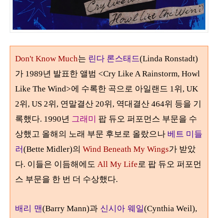
Don't Know Much
는
린다 론스태드
(Linda Ronstadt)
가
1989
년 발표한 앨범
<Cry Like A Rainstorm, Howl
Like The Wind>
에 수록한 곡으로
아일랜드
1
위
, UK
2위, US
2
위, 연말결산 20위, 역대결산 464위 등을 기
록했다.
1990
년
그래미
팝 듀오 퍼포먼스 부문을 수
상했고 올해의 노래 부문 후보로 올랐으나
베트 미들
러
(Bette Midler)의
Wind Beneath My Wings
가 받았
다
. 이들은
이듬해에도
All My Life
로 팝 듀오 퍼포먼
스 부문을 한 번 더 수상했다
.
배리 맨
과
신시아 웨일
(Barry Mann)
(Cynthia Weil),