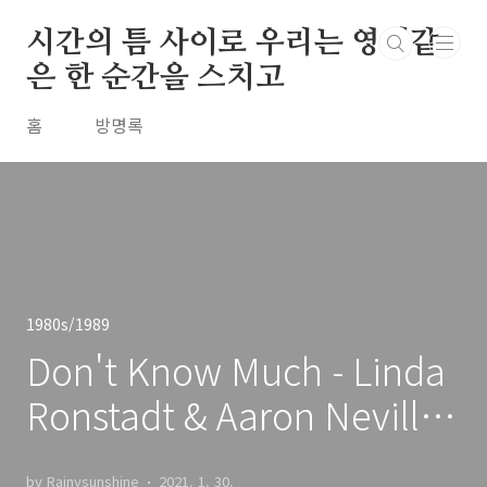
본문 바로가기
시간의 틈 사이로 우리는 영원같
은 한 순간을 스치고
홈
방명록
1980s/1989
Don't Know Much - Linda
Ronstadt & Aaron Neville
/ 1989
by Rainysunshine
2021. 1. 30.