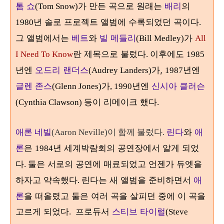
톰 쇼
가 만든 곡으로 원래는
배리
의
(Tom Snow)
년 솔로 프로젝트 앨범에 수록되었던 곡이다
1980
.
그 앨범에서는
베트
와
빌 메들리
가
(Bill Medley)
All
란 제목으로 불렀다
이후에도
I Need To Know
.
1985
년엔
오드리 랜더스
가,
년엔
(Audrey Landers)
1987
글렌 존스
가
년엔
신시아 클러슨
(Glenn Jones)
, 1990
등이 리메이크 했다
(Cynthia Clawson)
.
린다
와
애
애론 네빌
(Aaron Neville)
이 함께 불렀다.
론
은
년 세계박람회의 공연장에서 알게 되었
1984
다
둘은 서로의 공연에 매료되었고 언젠가 듀엣을
.
하자고 약속했다
린다는 새 앨범을 준비하면서
애
.
론
을 떠올렸고 둘은 여러 곡을 살피던 중에 이 곡을
고르게 되었다
프로듀서
스티브 타이럴
.
(Steve