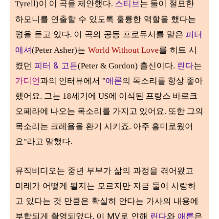
둘이 절묘한
Tyrell)이 이 곡을 제안했다.
스티브
는
하모니를 연출할 수 있도록 훌륭한 역할을 했다는
평을 듣고 있다
이 곡의 공동 프로듀서를 맡은
피터
.
애셔
는
를 히트 시
(Peter Asher)
World Without Love
켰던
피터 & 고든
출신이다
(Peter & Gordon)
.
린다
는
가디언
과의 인터뷰에서 "
애론
의 목소리를 항상 좋아
했어요. 그는 18세기에 US에 이식된 프랑스 바로크
오페라에 나오는 목소리를 가지고 있어요. 또한 그의
목소리는 크레욜을 환기 시키죠. 아주 흥미로웠어
요"라고 말했다.
뮤직비디오는 중년 부부가 삶의 과정을 겪어왔고
미래가 어떻게 될지는 모르지만 지금 둘이 사랑하
고 있다는 것 만큼은 확실히 안다는 가사의 내용에
부합되게 촬영되었다
이 MV로 인해
린다
와
애론
은
.