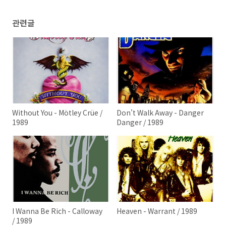
관련글
Without You - Mötley Crüe /
Don't Walk Away - Danger
1989
Danger / 1989
I Wanna Be Rich - Calloway
Heaven - Warrant / 1989
/ 1989