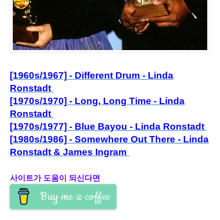
[1960s/1967] - Different Drum - Linda
Ronstadt
[1970s/1970] - Lo
ng, Long Time - Linda
Ronstadt
[1970s/1977] - Blue Bayou - Linda Ronstadt
[1980s/1986] - Somewhere Out There - Linda
Ronstadt & James Ingram
사이트가 도움이 되신다면
Buy me a coffee