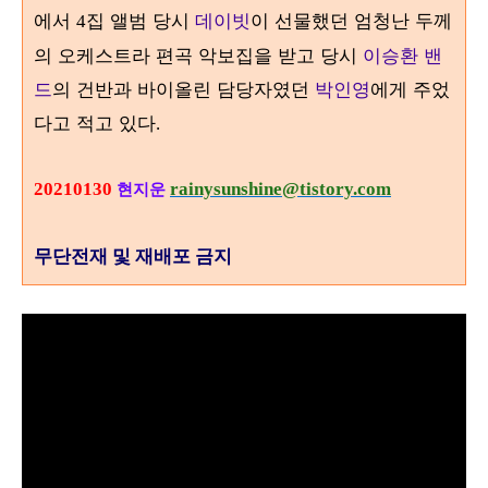
에서
집 앨범 당시
데이빗
이 선물했던 엄청난 두께
4
의 오케스트라 편곡 악보집을 받고 당시
이승환 밴
드
의 건반과 바이올린 담당자였던
박인영
에게 주었
다고 적고 있다
.
20210130
rainysunshine@tistory.com
현지운
무단전재 및 재배포 금지