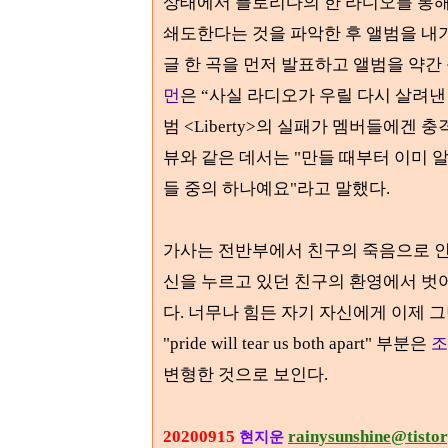
상태에서 플로리다의 한 라디오를 통해
쇄도한다는 것을 파악한 후 앨범을 내기
글 한 곡을 먼저 발표하고 앨범을 약간
먼
은
“사실
라디오가 우릴 다시 살려낸
범 <Liberty>의 실패가 멤버들에겐 충
뷰와 같은 데서는 "만들 때부터 이미 
들 중의 하나예요"라고 말했다.
가사는 전반부에서 친구의 죽음으로 인
신을 누르고 있던 친구의 환영에서 벗
다. 너무나 힘든 자기 자신에게 이제 
"pride will tear us both apart" 부분은
조
변형한 것으로 보인다.
20200915
rainysunshine@tisto
현지운