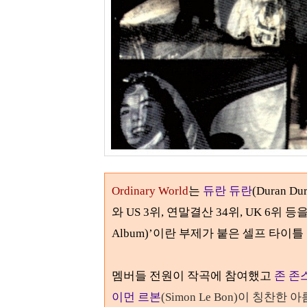
Ordinary World
는
듀란 듀란
(Duran D
와
US 3위, 연말결산 34위, UK
6
위
등을
Album)
’
이란 부제가 붙은 셀프 타이틀
멤버들 전원이 작곡에 참여했고
존 존
이먼 르본
(Simon Le Bon)
이 칭찬한 아