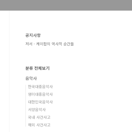
공지사항
저서 - 케이팝의 역사적 순간들
분류 전체보기
음악사
한국대중음악사
영미대중음악사
대한민국음악사
서양음악사
국내 사건사고
해외 사건사고