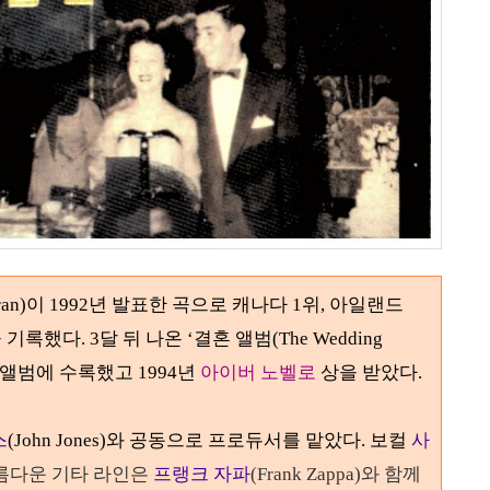
uran)이
1992
년 발표한 곡으로 캐나다
1
위
,
아일랜드
 기록했다
. 3
달 뒤 나온
‘
결혼 앨범(The Wedding
 앨범에 수록했고
1994
년
아이버 노벨로
상을 받았다
.
스
(John Jones)와 공동으로 프로듀서를 맡았다. 보컬
사
름다운 기타 라인은
프랭크 자파
(Frank Zappa)
와 함께