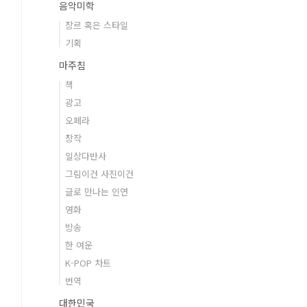
음악미학
장르 혹은 스타일
기획
마주침
책
광고
오페라
창작
일상다반사
그림이건 사진이건
글로 만나는 인연
영화
방송
한 여운
K-POP 차트
번역
대한민국