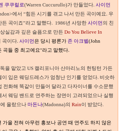
렌 쿠쿠럴로
(Warren Cuccurullo)
가 만들었다
.
사이먼
ndon>
에서
“
힘든 시기를 겪고 나서 만든 곡이예요. 우
만든 곡이죠
”
라고 말했다
.
1986
년 사망한
사이먼
의 친
 상실감과 깊은 슬픔으로 만든
Do You Believe In
째 곡이다
.
사이먼
은 당시 평론가
존 아크벨
(John
만든 곡들 중 최고예요"라고 말했다.
)이 감독을 맡았고 US 캘리포니아 산마리노의 헌팅턴 가든
델이 입은 웨딩드레스가 엄청난 인기를 얻었다. 비슷하
접 전화해 똑같이 만들어 달라고 다자이너를 수소문했
에서 웨딩 밴드로 연주하는 장면이 고려되었으나 실행
보에 올랐으나
마돈나
(Madonna)의
Rain
이 받았다.
년 가을 전혀 아무런 홍보나 공연 때 연주도 하지 않은