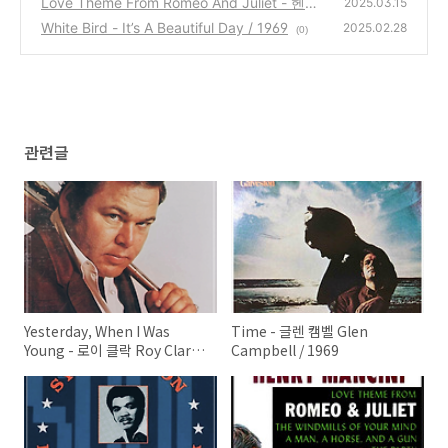
Love Theme From Romeo And Juliet - 헨리
(0)
2025.03.15
맨시니 Henry Mancini / 1969
White Bird - It’s A Beautiful Day / 1969
(0)
2025.02.28
(0)
관련글
Yesterday, When I Was
Time - 글렌 캠벨 Glen
Young - 로이 클락 Roy Clark /
Campbell / 1969
1969