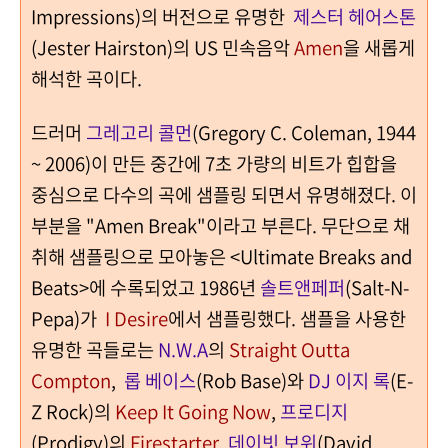
Impressions)의 버전으로 유명한
제스터 헤어스톤
(Jester Hairston)의 US 민속음악
Amen
을 새롭게
해석한 곡이다.
드러머
그레고리 콜먼
(Gregory C. Coleman, 1944
~ 2006)이 만든 중간에 7초 가량의 비트가 힙합을
중심으로 다수의 곡에 샘플링 되면서 유명해졌다. 이
부분을 "Amen Break"이라고 부른다. 무단으로 채
취해 샘플링으로 모아놓은 <Ultimate Breaks and
Beats>에 수록되었고 1986년
솔트앤페퍼
(Salt-N-
Pepa)가
I Desire
에서 샘플링했다. 샘플을 사용한
유명한 곡들로는
N.W.A
의
Straight Outta
Compton
,
롭 베이스
(Rob Base)와
DJ 이지 록
(E-
Z Rock)의
Keep It Going Now
,
프로디지
(Prodigy)의
Firestarter
,
데이빗 보위
(David