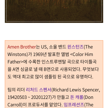
Amen Brother
는 US, 소울 밴드
윈스턴즈
(The
Winstons)가 1969년 발표한 앨범 <Color Him
Father>에 수록한 인스트루멘탈 곡으로 타이틀곡
을 A면 싱글로 낼 때 B면으로 사용되었다. 무엇보다
도 역대 최고로 많이 샘플링 된 곡으로 유명하다.
팀의 리더
리처드 스펜서
(Richard Lewis Spencer,
19420503 ~ 20201227)가 만들고
돈 캐롤
(Don
Carroll)이 프로듀서를 맡았다.
임프레션즈
(The