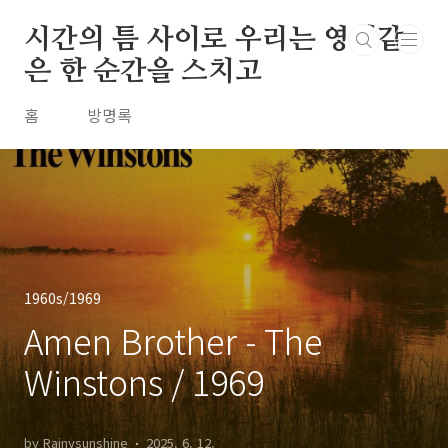
본문 바로가기
시간의 틈 사이로 우리는 영원같
은 한 순간을 스치고
홈
방명록
1960s/1969
Amen Brother - The
Winstons / 1969
by Rainysunshine
2025. 6. 12.