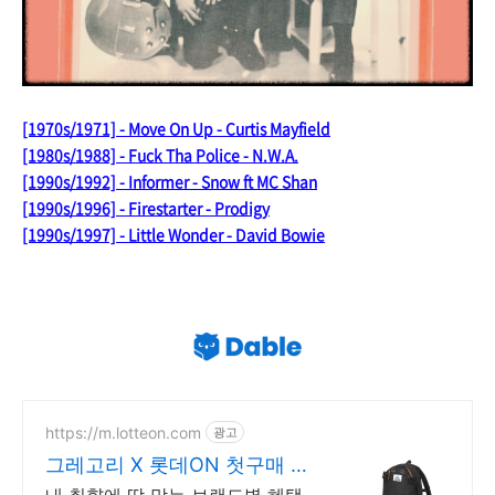
[1970s/1971] - Move On Up - Curtis Mayfield
[1980s/1988] - Fuck Tha Police - N.W.A.
[1990s/1992] - Informer - Snow ft MC Shan
[1990s/1996] - Firestarter - Prodigy
[1990s/1997] - Little Wonder - David Bowie
https://m.lotteon.com
광고
그레고리 X 롯데ON 첫구매 최
대 5천원 혜택!