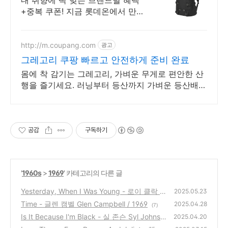
내 취향에 딱 맞는 브랜드별 혜택
+중복 쿠폰! 지금 롯데온에서 만나
보세요!
http://m.coupang.com
광고
그레고리 쿠팡 빠르고 안전하게 준비 완료
몸에 착 감기는 그레고리, 가벼운 무게로 편안한 산
행을 즐기세요. 러닝부터 등산까지 가벼운 등산배낭
와우회원 무료배송으로 만나보세요.
공감
구독하기
'
1960s
>
1969
' 카테고리의 다른 글
Yesterday, When I Was Young - 로이 클락 R
2025.05.23
oy Clark / 1969
Time - 글렌 캠벨 Glen Campbell / 1969
(3)
2025.04.28
(7)
Is It Because I'm Black - 실 존슨 Syl Johnso
2025.04.20
n / 1969