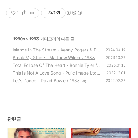
1
구독하기
'
1980s
>
1983
' 카테고리의 다른 글
Islands In The Stream - Kenny Rogers & Dol
2024.04.19
ly Parton / 1983
Break My Stride - Matthew Wilder / 1983
(1)
2023.10.29
Total Eclipse Of The Heart - Bonnie Tyler / 1
(1)
2023.01.15
983
This Is Not A Love Song - Pulic Image Ltd. /
(0)
2022.12.01
1983
Let's Dance - David Bowie / 1983
(1)
2022.02.22
(0)
관련글