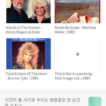
Islands In The Stream -
Break My Stride - Matthew
Kenny Rogers & Dolly
Wilder / 1983
Parton / 1983
Total Eclipse Of The Heart
This Is Not A Love Song -
- Bonnie Tyler / 1983
Pulic Image Ltd. / 1983
시간의 틈 사이로 우리는 영원같은 한 순간
을 스치고