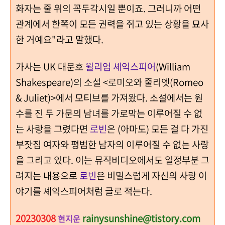
화자는 줄 위의 꼭두각시일 뿐이죠. 그러니까 어떤
관계에서 한쪽이 모든 권력을 쥐고 있는 상황을 묘사
한 거예요"라고 말했다.
가사는 UK 대문호
윌리엄 셰익스피어
(William
Shakespeare)의 소설 <로미오와 줄리엣(Romeo
& Juliet)>에서 모티브를 가져왔다. 소설에서는 원
수를 진 두 가문의 남녀를 가로막는 이루어질 수 없
는 사랑을 그렸다면
로빈
은 (아마도) 모든 걸 다 가진
부잣집 여자와 평범한 남자의 이루어질 수 없는 사랑
을 그리고 있다. 이는 뮤직비디오에서도 일정부분 그
려지는 내용으로
로빈
은 비밀스럽게 자신의 사랑 이
야기를 셰익스피어처럼 글로 적는다.
20230308
rainysunshine@tistory.com
현지운