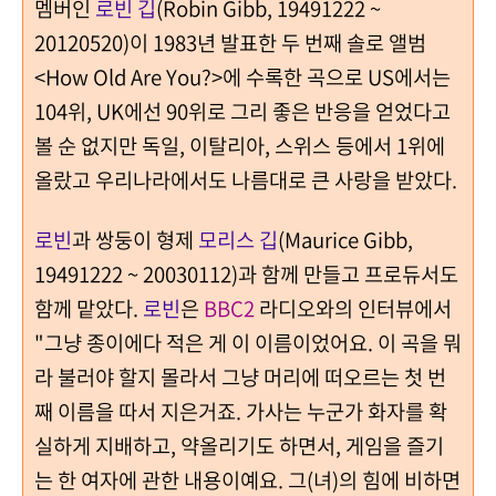
멤버인
로빈 깁
(Robin Gibb, 19491222 ~
20120520)이 1983년 발표한 두 번째 솔로 앨범
<How Old Are You?>에 수록한 곡으로 US에서는
104위, UK에선 90위로 그리 좋은 반응을 얻었다고
볼 순 없지만 독일, 이탈리아, 스위스 등에서 1위에
올랐고 우리나라에서도 나름대로 큰 사랑을 받았다.
로빈
과 쌍둥이 형제
모리스 깁
(Maurice Gibb,
19491222 ~ 20030112)과 함께 만들고 프로듀서도
함께 맡았다.
로빈
은
BBC2
라디오와의 인터뷰에서
"그냥 종이에다 적은 게 이 이름이었어요. 이 곡을 뭐
라 불러야 할지 몰라서 그냥 머리에 떠오르는 첫 번
째 이름을 따서 지은거죠. 가사는 누군가 화자를 확
실하게 지배하고, 약올리기도 하면서, 게임을 즐기
는 한 여자에 관한 내용이예요. 그(녀)의 힘에 비하면