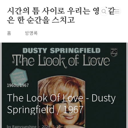
본문 바로가기
시간의 틈 사이로 우리는 영원같
은 한 순간을 스치고
홈
방명록
1960s/1967
The Look Of Love - Dusty
Springfield / 1967
by Rainysunshine
2024. 7. 30.