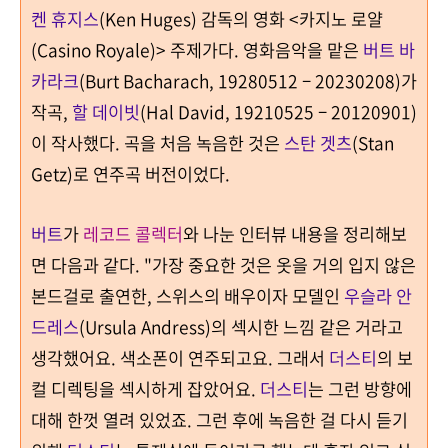
켄 휴지스
(Ken Huges)
감독의 영화
<
카지노 로얄
(Casino Royale)>
주제가다
.
영화음악을 맡은
버트 바
카라크
(Burt Bacharach, 19280512 – 20230208)
가
작곡,
할 데이빗
(Hal David, 19210525 – 20120901)
이 작사했다
.
곡을 처음 녹음한 것은
스탄 겟츠
(Stan
Getz)
로 연주곡 버전이었다
.
버트
가
레코드 콜렉터
와 나눈 인터뷰 내용을 정리해보
면 다음과 같다
. "
가장 중요한 것은 옷을 거의 입지 않은
본드걸로 출연한, 스위스의 배우이자 모델인
우슬라 안
드레스
(Ursula Andress)
의 섹시한 느낌 같은 거라고
생각했어요
.
색소폰이 연주되고요
.
그래서
더스티
의 보
컬 디렉팅을 섹시하게 잡았어요
.
더스티
는 그런 방향에
대해 한껏 열려 있었죠
.
그런 후에 녹음한 걸 다시 듣기