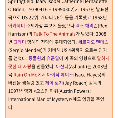
Sprifngfield, Mary Isobel Catherine Bernadette
O'Brien, 19390416 – 19990302)
가
1967
년 발표한
곡으로 US
22
위, 캐나다 26위 등을 기록했고
1968
년
아카데미
주제가상 후보에 올랐으나
렉스 해리슨
(Rex
Harrison)의
Talk To The Animals
가 받았다.
2008
년
그래미
명예의 전당에 추대되었다
.
세르지오 멘데스
(Sergio Mendes)
가 커버해 US
4
위까지 오르는 인기
를 얻었다
.
동물원
의
유준열
이 이 곡의 영향으로
말하지
못한 내 사랑
을 만들었다
.
아샨티
(Ashanti)는 2003년
곡
Rain On Me
에서
아이작 헤이스
(Isacc Hayes)의
버전을 샘플링 했고
제이 로치
(Jay Roach) 감독의
1997년 영화 <오스틴 파워(Austin Powers:
International Man of Mystery)>에도 영감을 주었
다.