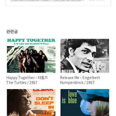
/ 1967
(0)
관련글
Happy Together - 터틀즈
Release Me - Engelbert
The Turtles / 1967
Humperdinck / 1967