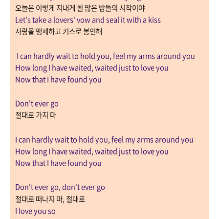
오늘은 이렇게 지내게 될 많은 밤들의 시작이야
Let's take a lovers' vow and seal it with a kiss
사랑을 맹세하고 키스로 봉인해
I can hardly wait to hold you, feel my arms around you
How long I have waited, waited just to love you
Now that I have found you
Don't ever go
절대로 가지 마
I can hardly wait to hold you, feel my arms around you
How long I have waited, waited just to love you
Now that I have found you
Don't ever go, don't ever go
절대로 떠나지 마
,
절대로
I love you so