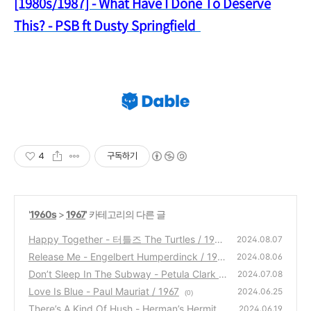
[1980s/1987] - What Have I Done To Deserve
This? - PSB ft Dusty Springfield
4
구독하기
'
1960s
>
1967
' 카테고리의 다른 글
Happy Together - 터틀즈 The Turtles / 1967
2024.08.07
Release Me - Engelbert Humperdinck / 196
(0)
2024.08.06
7
Don’t Sleep In The Subway - Petula Clark /
(7)
2024.07.08
1967
Love Is Blue - Paul Mauriat / 1967
(0)
2024.06.25
(0)
There’s A Kind Of Hush - Herman’s Hermits
2024.06.19