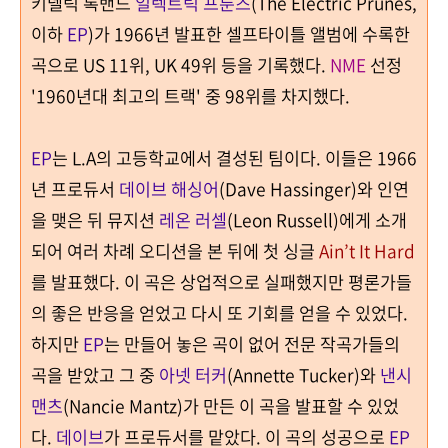
키델릭 록밴드
일렉트릭
프
룬즈
(The Electric Prunes,
이하
EP
)
가
1966
년 발표한 셀프타이틀 앨범에 수록한
곡으로 US
11
위
, UK
49
위 등을 기록했다
.
NME
선정
'
1960
년대 최고의 트랙'
중
98
위를 차지했다
.
EP
는
L.A
의 고등학교에서 결성된 팀이다
.
이들은
1966
년 프로듀서
데이브 해싱어
(Dave Hassinger)
와 인연
을 맺은 뒤 뮤지션
레온 러셀
(Leon Russell)
에게 소개
되어 여러 차례 오디션을 본 뒤에 첫 싱글
Ain’t It Hard
를 발표했다
.
이 곡은 상업적으로 실패했지만 평론가들
의 좋은 반응을 얻었고 다시 또 기회를 얻을 수 있었다
.
하지만
EP
는 만들어 놓은 곡이 없어 전문 작곡가들의
곡을 받았고 그 중
아넷 터커
(Annette Tucker)
와
낸시
맨츠
(Nancie Mantz)
가 만든 이 곡을 발표할 수 있었
다
.
데이브
가 프로듀서를 맡았다
.
이 곡의 성공으로
EP