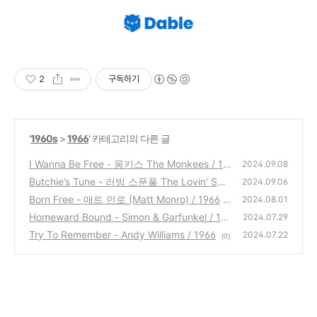
2
구독하기
'
1960s
>
1966
' 카테고리의 다른 글
I Wanna Be Free - 몽키스 The Monkees / 19
2024.09.08
66
Butchie’s Tune - 러빙 스푼풀 The Lovin' Spo
(6)
2024.09.06
onful / 1966
Born Free - 매트 먼로 (Matt Monro) / 1966
(5)
2024.08.01
Homeward Bound - Simon & Garfunkel / 19
(0)
2024.07.29
66
Try To Remember - Andy Williams / 1966
(0)
2024.07.22
(0)