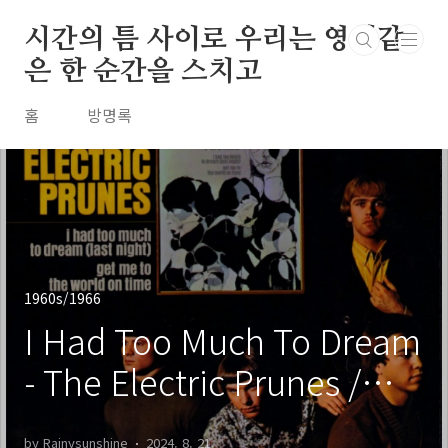
본문 바로가기
시간의 틈 사이로 우리는 영원같
은 한 순간을 스치고
홈
방명록
1960s/1966
I Had Too Much To Dream
- The Electric Prunes /
1966
by Rainysunshine
2024. 8. 21.