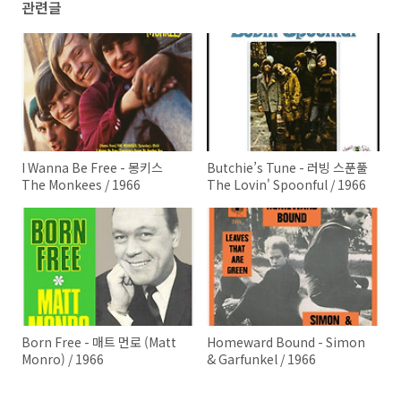
관련글
I Wanna Be Free - 몽키스
Butchie’s Tune - 러빙 스푼풀
The Monkees / 1966
The Lovin' Spoonful / 1966
Born Free - 매트 먼로 (Matt
Homeward Bound - Simon
Monro) / 1966
& Garfunkel / 1966