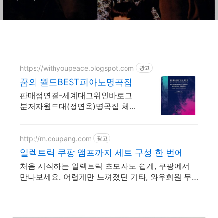
https://withyoupeace.blogspot.com
광고
꿈의 월드BEST피아노명곡집
판매점연결-세계대그위인바로그
분저자월드대(정연옥)명곡집 체르
니30&40하농병행악보집
http://m.coupang.com
광고
일렉트릭 쿠팡 앰프까지 세트 구성 한 번에
처음 시작하는 일렉트릭 초보자도 쉽게, 쿠팡에서
만나보세요. 어렵게만 느껴졌던 기타, 와우회원 무
료배송으로 지금 바로 시작하세요.