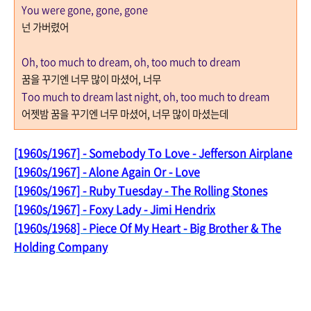
You were gone, gone, gone
넌 가버렸어
Oh, too much to dream, oh, too much to dream
꿈을 꾸기엔 너무 많이 마셨어
,
너무
Too much to dream last night, oh, too much to dream
어젯밤 꿈을 꾸기엔 너무 마셨어
,
너무 많이 마셨는데
[1960s/1967] - Somebody To Love - Jefferson Airplane
[1960s/1967] - Alone Again Or - Love
[1960s/1967] - Ruby Tuesday - The Rolling Stones
[1960s/1967] - Foxy Lady - Jimi Hendrix
[1960s/1968] - Piece Of My Heart - Big Brother & The
Holding Company