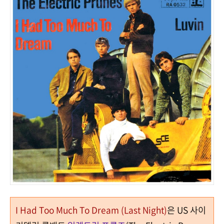
I Had Too Much To Dream (Last Night)
은 US 사이