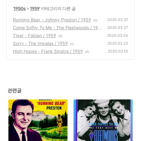
'
1950s
>
1959
' 카테고리의 다른 글
Running Bear - Johnny Preston / 1959
2020.03.31
(0)
Come Softly To Me - The Fleetwoods / 195
2020.03.27
9
Tiger - Fabian / 1959
(0)
2020.03.06
(0)
Sorry - The Impalas / 1959
2020.02.23
(1)
High Hopes - Frank Sinatra / 1959
2020.02.10
(0)
관련글