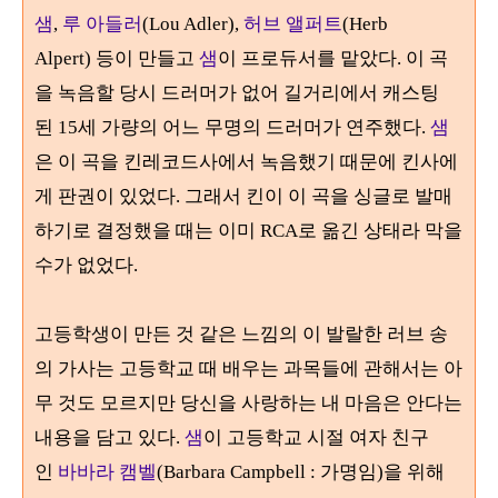
샘
,
루 아들러
(Lou Adler),
허브 앨퍼트
(Herb
Alpert)
등이 만들고
샘
이 프로듀서를 맡았다.
이 곡
을 녹음할 당시 드러머가 없어 길거리에서 캐스팅
된
15
세 가량의 어느 무명의 드러머가 연주했다
.
샘
은 이 곡을 킨레코드사에서 녹음했기 때문에 킨사에
게 판권이 있었다. 그래서 킨이 이 곡을 싱글로 발매
하기로 결정했을 때는 이미
RCA
로 옮긴 상태라 막을
수가 없었다.
고등학생이 만든 것 같은 느낌의 이 발랄한 러브 송
의 가사는 고등학교 때 배우는 과목들에 관해서는 아
무 것도 모르지만 당신을 사랑하는 내 마음은 안다는
내용을 담고 있다
.
샘
이 고등학교 시절 여자 친구
인
바바라 캠벨
(Barbara Campbell :
가명임
)
을 위해