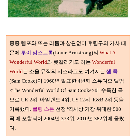
종종 템포와 또는 리듬과 상관없이 후렴구의 가사 때
문에
루이 암스트롱
(Louie Armstrong)
의
What A
Wonderful World
와 헷갈리기도 하는
Wonderful
World
는 소울 뮤직의 시조라고도 여겨지는
샘 쿡
(Sam Cooke)
이
1960
년 발표한 4번째 스튜디오 앨범
<The Wonderful World Of Sam Cooke>
에 수록한 곡
으로 UK 2위, 아일랜드 4위, US 12위, R&B 2위 등을
기록했다.
롤링 스톤
선정 '역사상 가장 위대한
500
곡'에 포함되어
2004
년
373
위
, 2010
년
382
위에 올랐
다.