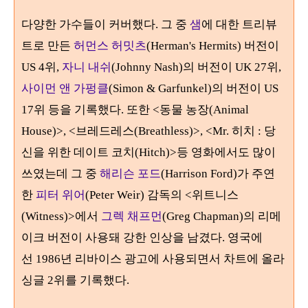
다양한 가수들이 커버했다. 그 중
샘
에 대한 트리뷰
트로 만든
허먼스 허밋츠
(Herman's Hermits)
버전이
US
4
위,
자니 내쉬
(Johnny Nash)의 버전이 UK 27위,
사이먼 앤 가펑클
(Simon & Garfunkel)의 버전이 US
17위 등을 기록했다.
또한
<동물 농장(Animal
House)>, <브레드레스(Breathless)>, <Mr. 히치 : 당
신을 위한 데이트 코치(Hitch)>
등 영화에서도 많이
쓰였는데 그 중
해리슨 포드
(Harrison Ford)
가 주연
한
피터 위어
(Peter Weir)
감독의 <
위트니스
(Witness)>
에서
그렉 채프먼
(Greg Chapman)
의 리메
이크 버전이 사용돼 강한 인상을 남겼다
.
영국에
선
1986
년 리바이스 광고에 사용되면서 차트에 올라
싱글
2
위를 기록했다.