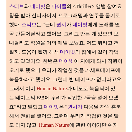
스티브
와
데이빗
은
마이클
의 <Thriller> 앨범 참여요
청을 받아 신디사이저 프로그래밍과 연주를 돕기로
했다.
스티브
는 “근데
퀸시
가
데이빗
에게 노래를 몇
곡 만들어달라고 했어요. 그리고 만든 게 있으면 보
내달라고 직원을 거의 매일 보냈죠. 저도 뭐라고 건
질까, 도움이 될까 해서
데이빗
의 집에서 같이 작업
하고 있었어요. 한번은
데이빗
이 저에게 와서 직원이
오기로 했으니 우리가 작업한 것을 카세트테이프에
녹음하라고 했어요. 그런데 빈 테이프가 없더라고요.
그래서 이미
Human Nature
가 데모로 녹음되어 있
는 테이프의 B면에 우리가 작업한 2곡을 넣어 보냈
죠”라고 말했고
데이빗
은 “
퀸시가
다음날 잔뜩 흥분
해서 전화를 했어요. 그런데 우리가 작업한 것은 말
도 하지 않고
Human Nature
에 관한 이야기만 쉬지