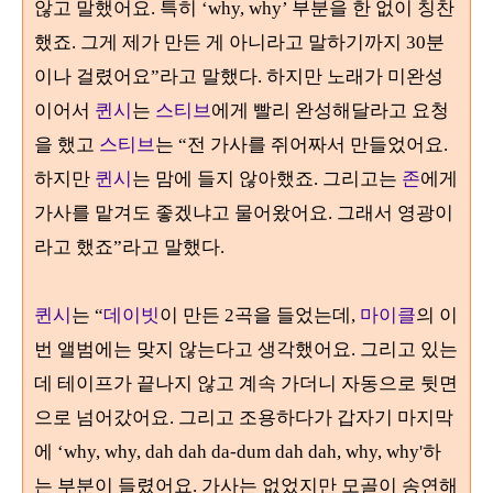
않고 말했어요. 특히 ‘why, why’ 부분을 한 없이 칭찬
했죠. 그게 제가 만든 게 아니라고 말하기까지 30분
이나 걸렸어요”라고 말했다. 하지만 노래가 미완성
이어서
퀸시
는
스티브
에게 빨리 완성해달라고 요청
을 했고
스티브
는 “전 가사를 쥐어짜서 만들었어요.
하지만
퀸시
는 맘에 들지 않아했죠. 그리고는
존
에게
가사를 맡겨도 좋겠냐고 물어왔어요. 그래서 영광이
라고 했죠”라고 말했다.
퀸시
는 “
데이빗
이 만든 2곡을 들었는데,
마이클
의 이
번 앨범에는 맞지 않는다고 생각했어요. 그리고 있는
데 테이프가 끝나지 않고 계속 가더니 자동으로 뒷면
으로 넘어갔어요. 그리고 조용하다가 갑자기 마지막
에 ‘why, why, dah dah da-dum dah dah, why, why'하
는 부분이 들렸어요. 가사는 없었지만 모골이 송연해