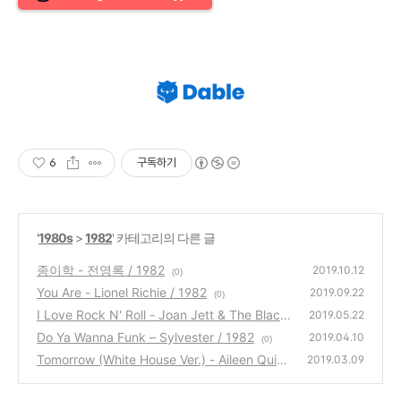
6
구독하기
'
1980s
>
1982
' 카테고리의 다른 글
종이학 - 전영록 / 1982
2019.10.12
(0)
You Are - Lionel Richie / 1982
2019.09.22
(0)
I Love Rock N' Roll - Joan Jett & The Black
2019.05.22
hearts / 1982
Do Ya Wanna Funk – Sylvester / 1982
(0)
2019.04.10
(0)
Tomorrow (White House Ver.) - Aileen Quinn
2019.03.09
/ 1982
(0)