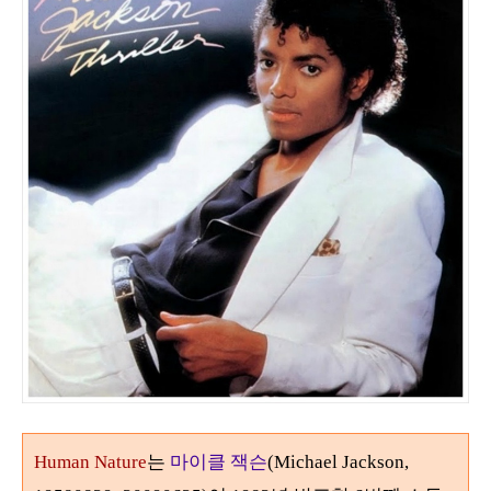
Human Nature
는
마이클 잭슨
(Michael Jackson,