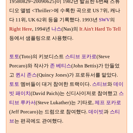
19580829~20090625)이 1982년 발표한 6번째 스튜
디오 앨범 <Thriller>에 수록한 곡으로 US 7위, 캐나
다 11위, UK 62위 등을 기록했다. 1993년
SWV
의
Right Here
, 1994년
나스
(Nas)의
It Ain't Hard To Tell
등에서 샘플링으로 사용했다.
토토
(Toto)의 키보디스트
스티브 포카로
(Steve
Porcaro)와 작사가
존 베티스
(John Bettis)가 만들었
고
퀸시 존스
(Quincy Jones)가 프로듀서를 맡았다.
토토
멤버들이 대거 참여한 트랙이다.
스티브
와
데이
빗 패이치
(David Paich)는 신디사이저로 참여했고
스
티브 루카서
(Steve Lukather)는 기타로,
제프 포카로
(Jeff Porcaro)는 드럼으로 참여했다.
데이빗
과
스티
브
는 편곡에도 관여했다.