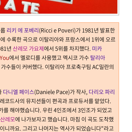
그룹
리키 에 포베리
(Ricci e Poveri)가 1981년 발표한
 Te>에 수록한 곡으로 이탈리아와 프랑스에서 1위에 오르
981년
산레모 가요제
에서 5위를 차지했다.
미카
 You
에서 멜로디를 사용했고 멕시코 가수
탈리아
인계 가수들이 커버했다. 이탈리아 프로축구팀 AC밀란의
)와
다니엘 페이스
(Daniele Pace)가 작사,
다리오 파리
 베이비 레코드사의 뮤지션들이 편곡과 프로듀서를 맡았다.
가를 해야했습니다. 우린 4인조에서 3인조가 되었고
산레모
에 나가보자고 했습니다. 마침 이 곡도 도착했
 일이니까요. 그리고 나머지는 역사가 되었습니다"라고