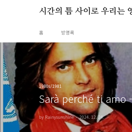
본문 바로가기
시간의 틈 사이로 우리는 
홈
방명록
1980s/1981
Sarà perché ti amo
by Rainysunshine
2024. 12. 24.