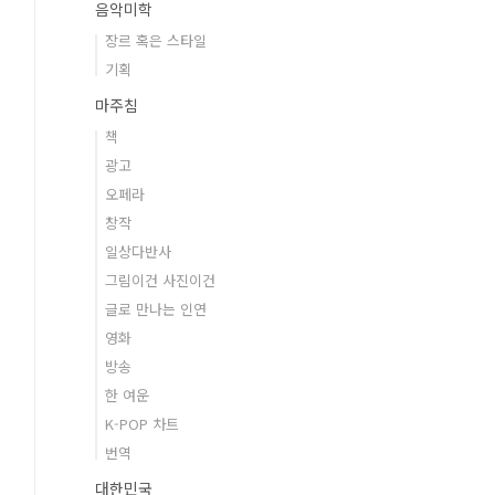
음악미학
장르 혹은 스타일
기획
마주침
책
광고
오페라
창작
일상다반사
그림이건 사진이건
글로 만나는 인연
영화
방송
한 여운
K-POP 차트
번역
대한민국