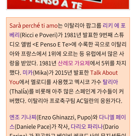
Sarà perché ti amo
는 이탈리아 팝그룹
리키 에 포
베리
(Ricci e Poveri)가 1981년 발표한 9번째 스튜
디오 앨범 <E Penso E Te>에 수록한 곡으로 이탈리
아와 프랑스에서 1위에 오르는 등 유럽에서 많은 사
랑을 받았다. 1981년
산레모 가요제
에서 5위를 차지
했다.
미카
(Mika)가 2015년 발표한
Talk About
You
에서 멜로디를 사용했고 멕시코 가수
탈리아
(Thalía)를 비롯해 아주 많은 스페인계 가수들이 커
버했다. 이탈리아 프로축구팀 AC밀란의 응원가다.
엔조 기나찌
(Enzo Ghinazzi, Pupo)와
다니엘 페이
스
(Daniele Pace)가 작사,
다리오 파리나
(Dario
Farina) 가 작곡하고 베이비 레코드사의 뮤지션들이