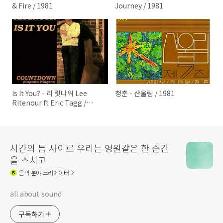
& Fire / 1981
Journey / 1981
Is It You? - 리 릿나워 Lee
청춘 - 산울림 / 1981
Ritenour ft Eric Tagg /
1981
시간의 틈 사이로 우리는 영원같은 한 순간
을 스치고
음악
분야 크리에이터
all about sound
구독하기