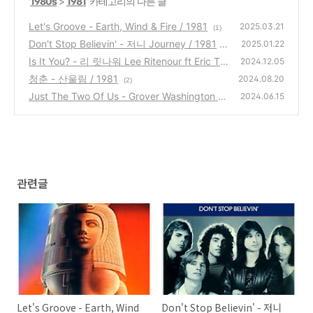
'
1980s
>
1981
' 카테고리의 다른 글
Let's Groove - Earth, Wind & Fire / 1981
2025.03.21
(1)
Don't Stop Believin' - 저니 Journey / 1981
2025.01.22
Is It You? - 리 릿나워 Lee Ritenour ft Eric Ta
(3)
2024.12.05
gg / 1981
청춘 - 산울림 / 1981
(2)
2024.08.20
(2)
Just The Two Of Us - Grover Washington J
2024.06.15
r. ft Bill Withers / 1981
(1)
관련글
Let's Groove - Earth, Wind
Don't Stop Believin' - 저니