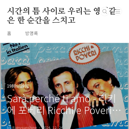
본문 바로가기
시간의 틈 사이로 우리는 영원같
은 한 순간을 스치고
홈
방명록
1980s/1981
Sarà perché ti amo - 리키
에 포베리 Ricchi e Poveri /
1981
by Rainysunshine
2024. 12. 24.