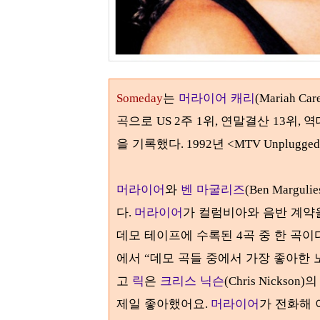
는
머라이어 캐리
Someday
(Mariah Car
곡으로
주
위
연말결산
위
역
US 2
1
,
13
,
을 기록했다
. 1992년 <MTV Unpl
머라이어
와
벤 마굴리즈
(Ben Margulie
다
머라이어
가 컬럼비아와 음반 계약
.
데모 테이프에 수록된
곡 중 한 곡이
4
에서
데모 곡들 중에서 가장 좋아한
“
고
릭
은
크리스 닉슨
(Chris Nickson)
제일 좋아했어요
머라이어
가 전화해 
.