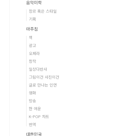
음악미학
장르 혹은 스타일
기획
마주침
책
광고
오페라
창작
일상다반사
그림이건 사진이건
글로 만나는 인연
영화
방송
한 여운
K-POP 차트
번역
대한민국