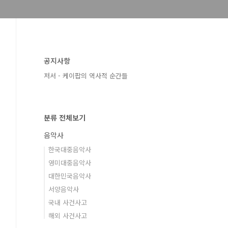
공지사항
저서 - 케이팝의 역사적 순간들
분류 전체보기
음악사
한국대중음악사
영미대중음악사
대한민국음악사
서양음악사
국내 사건사고
해외 사건사고