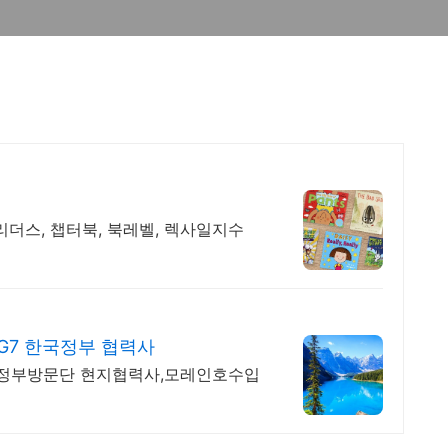
리더스, 챕터북, 북레벨, 렉사일지수
G7 한국정부 협력사
국정부방문단 현지협력사,모레인호수입