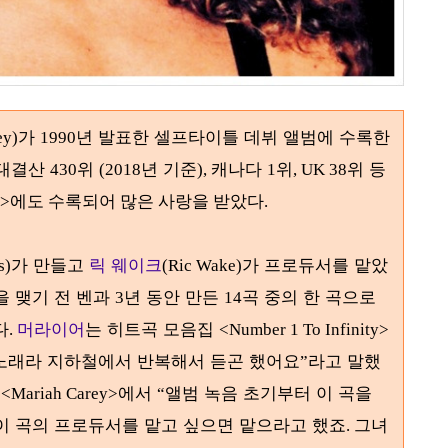
가
년 발표한 셀프타이틀 데뷔 앨범에 수록한
ey)
1990
대결산
위
년 기준
캐나다
위
위 등
430
(2018
),
1
, UK 38
ugged>에도 수록되어 많은 사랑을 받았다.
가 만들고
릭 웨이크
가 프로듀서를 맡았
s)
(Ric Wake)
을 맺기 전 벤과
년 동안 만든
곡 중의 한 곡으로
3
14
다
머라이어
는 히트곡 모음집
.
<Number 1 To Infinity>
 노래라 지하철에서 반복해서 듣곤 했어요
라고 말했
”
의
에서
앨범 녹음 초기부터 이 곡을
<Mariah Carey>
“
이 곡의 프로듀서를 맡고 싶으면 맡으라고 했죠
그녀
.