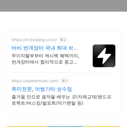
https://m.bunjang.co.kr/
광고
바비 번개장터 국내 최대 브랜
드 중고거래
무이자할부부터 캐시백 혜택까지,
번개장터에서 합리적으로 중고거
래 하세요 전국 각지에서 올라오는
전국구 최다 상품 매일 10만 개 이
상의 신규 상품 업로드
https://asomemusic.com/
광고
취미전문, 어썸기타 성수점
즐거움 만으로 음악을 배우는 곳(자체교재/밴드프
로젝트/버스킹/발표회/악기렌탈 등)