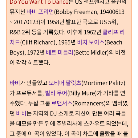
Do You Want To Dance
는
US
샌프랜시코 출신의
뮤지션
바비 프리먼
(Bobby Freeman, 19400613
~ 20170123)
이
1958
년 발표한 곡으로
US 5
위
,
R&B 2
위 등을 기록했다
.
이후에
1962
년
클리프 리
처드
(Cliff Richard), 1965
년
비치 보이스
(Beach
Boys), 1972
년
베트 미들러
(Bette Midler)
의 버전
이 각각 히트했다
.
바비
가 만들었고
모티머 팔릿츠
(Mortimer Palitz)
가 프로듀서를
,
빌리 무어
(Billy Mure)
가 기타를 연
주했다
.
두왑 그룹
로맨서스
(Romancers)
의 멤버였
던
바비
는 지역의
DJ
소개로 자신이 만든 여러 곡들
을 데모를 만든 뒤에 주빌리사에 스카우트 되었는데
,
그 중에 이 곡이 있었다
.
이 곡이 차트에 올랐을 때 불