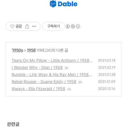
공감
구독하기
'
1950s
>
1958
' 카테고리의 다른 글
Tears On My Pillow - Little Anthony / 1958
2021.03.18
I Wonder Why - Dion / 1958
(0)
2021.02.19
(0)
Rumble - Link Wray & His Ray Men / 1958
2021.01.28
Rebel-Rouser - Duane Eddy / 1958
(0)
2021.01.09
(0)
Always - Ella Fitzerald / 1958
2020.12.14
(0)
관련글