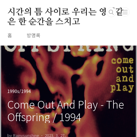
본문 바로가기
시간의 틈 사이로 우리는 영원같
은 한 순간을 스치고
홈
방명록
1990s/1994
Come Out And Play - The
Offspring / 1994
by Rainysunshine
2023. 3. 27.