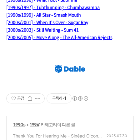
[1990s/1997] - Tubthumping - Chumbawamba
[1990s/1999] - All Star - Smash Mouth
[2000s/2001] - When It's Over - Sugar Ray
[2000s/2002] - Still Waiting - Sum 41
[2000s/2005] - Move Along - The All-American Rejects
공감
구독하기
'
1990s
>
1994
' 카테고리의 다른 글
Thank You For Hearing Me - Sinéad O'conn
2023.07.30