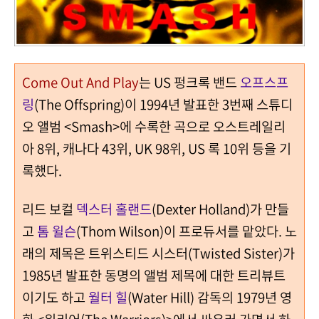
Come Out And Play
는 US 펑크록 밴드
오프스프
링
(The Offspring)이 1994년 발표한 3번째 스튜디
오 앨범 <Smash>에 수록한 곡으로 오스트레일리
아 8위, 캐나다 43위, UK 98위, US 록 10위 등을 기
록했다.
리드 보컬
덱스터 홀랜드
(Dexter Holland)가 만들
고
톰 윌슨
(Thom Wilson)이 프로듀서를 맡았다. 노
래의 제목은 트위스티드 시스터(Twisted Sister)가
1985년 발표한 동명의 앨범 제목에 대한 트리뷰트
이기도 하고
월터 힐
(Water Hill) 감독의 1979년 영