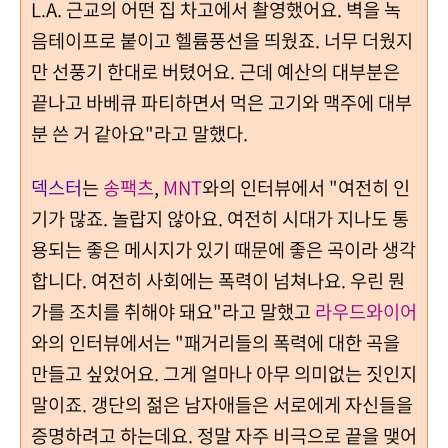
L.A. 근교의 어떤 집 차고에서 촬영했어요. 벽을 녹
음테이프로 붙이고 헬륨풍선을 띄웠죠. 너무 더웠지
만 선풍기 한대로 버텼어요. 근데 예산의 대부분은
끝나고 바베큐 파티하면서 먹은 고기와 맥주에 대부
분 쓴 거 같아요"라고 말했다.
덱스터
는
송팩츠
,
MNT
와의 인터뷰에서 "여전히 인
기가 많죠. 놀랍지 않아요. 여전히 시대가 지나도 통
용되는 좋은 메시지가 있기 때문에 좋은 곡이라 생각
합니다. 여전히 사회에는 폭력이 넘쳐나요. 우린 뭔
가를 조치를 취해야 돼요"라고 말했고
라우드와이어
와의 인터뷰에서는 "패거리들의 폭력에 대한 곡을
만들고 싶었어요. 그게 얼마나 아무 의미없는 짓인지
말이죠. 갱단의 젊은 남자애들은 서로에게 자신들을
증명하려고 하는데요. 정말 자주 비극으로 끝을 맺어