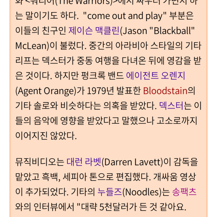
화 <워리어(The Warriors)>에서 싸우러 가면서 하
는 말이기도 하다.
"come out and play" 부분은
이들의
친구인
제이슨 맥클린
(Jason "Blackball"
McLean)이 불렀다. 중간의 아라비아 스타일의 기타
리프는 덱스터가 중동 여행을 다녀온 뒤에 영감을 받
은 것이다. 하지만 펑크록 밴드
에이전트 오렌지
(Agent Orange)가 1979년 발표한
Bloodstain
의
기타 솔로와 비슷하다는 의혹을 받았다.
덱스터
는 이
들의 음악에 영향을 받았다고 말했으나 고소로까지
이어지진 않았다.
뮤직비디오는
대런 라벳
(
Darren Lavett)이 감독을
맡았고 흑백, 세피아 톤으로 편집했다. 개싸움 영상
이 추가되었다. 기타의
누들즈
(
Noodles)는
송팩츠
와의 인터뷰에서 "대략 5천달러가 든 것 같아요.