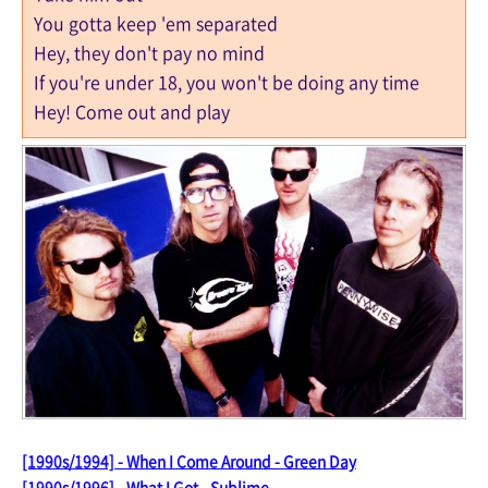
You gotta keep 'em separated
Hey, they don't pay no mind
If you're under 18, you won't be doing any time
Hey! Come out and play
[1990s/1994] - When I Come Around - Green Day
[1990s/1996] - What I Got - Sublime