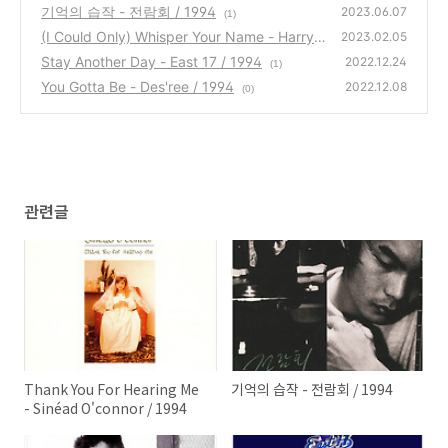
or / 1994
기억의 습작 - 전람회 / 1994
(1)
2023.06.07
(1)
(I Could Only) Whisper Your Name - Harry
2023.02.05
Connick Jr. / 1994
Stay Another Day - East 17 / 1994
(1)
2022.12.24
(1)
You Gotta Be - Des'ree / 1994
2022.12.08
(0)
관련글
Thank You For Hearing Me
기억의 습작 - 전람회 / 1994
- Sinéad O'connor / 1994