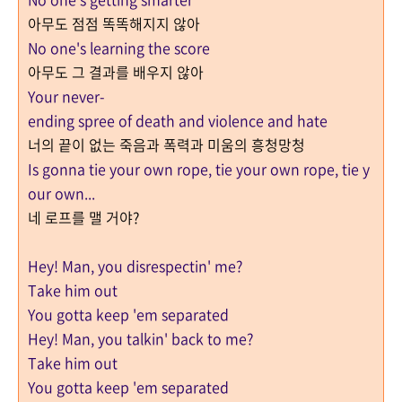
아무도 점점 똑똑해지지 않아
No one's learning the score
아무도 그 결과를 배우지 않아
Your never-
ending spree of death and violence and hate
너의 끝이 없는 죽음과 폭력과 미움의 흥청망청
Is gonna tie your own rope, tie your own rope, tie y
our own...
네 로프를 맬 거야?
Hey! Man, you disrespectin' me?
Take him out
You gotta keep 'em separated
Hey! Man, you talkin' back to me?
Take him out
You gotta keep 'em separated