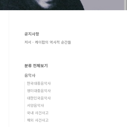
공지사항
저서 - 케이팝의 역사적 순간들
분류 전체보기
음악사
한국대중음악사
영미대중음악사
대한민국음악사
서양음악사
국내 사건사고
해외 사건사고