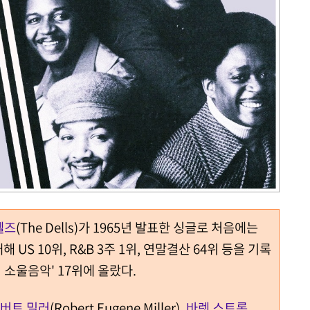
델즈
(The Dells)가 1965년 발표한 싱글로 처음에는
 US 10위, R&B 3주 1위, 연말결산 64위 등을 기록
의 소울음악' 17위에 올랐다.
버트 밀러
(Robert Eugene Miller),
바렛 스트롱