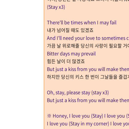
(Stay x3)
There'll be times when I may fail
내가 넘어질 때도 있겠죠
And I'll need your love to sometimes
가끔 날 위로해줄 당신의 사랑이 필요할 거
Bitter days may prevail
힘든 날이 더 많겠죠
But just a kiss from you will make th
하지만 당신의 키스 한 번이 그날들을 즐겁
Oh, stay, please stay (stay x3)
But just a kiss from you will make th
※ Honey, I love you (Stay) I love you (
I love you (Stay in my corner) I love yo