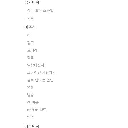
음악미학
장르 혹은 스타일
기획
마주침
책
광고
오페라
창작
일상다반사
그림이건 사진이건
글로 만나는 인연
영화
방송
한 여운
K-POP 차트
번역
대한민국