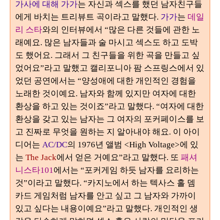
가사에 대해
가가
는 자신과 섹스를 했던 남자친구들
에게 바치는 트리뷰트 곡이라고 말했다
.
가가
는
데일
리 스타
와의 인터뷰에서
“
많은 다른 것들에 관한 노
래예요
.
많은 남자들과 술 마시고 섹스도 하고 도박
도 했어요
.
그래서 그 친구들을 위한 곡을 만들고 싶
었어요
”
라고 말했고 캘리포니아 팜 스프링스에서 있
었던 공연에서는
“
양성애에 대한 개인적인 경험을
노래한 것이예요. 남자와 함께 있지만 여자에 대한
환상을 하고 있는 것이죠
”
라고 말했다
. “
여자에 대한
환상을 갖고 있는 남자는 그 여자의 포커페이스를 보
고 진짜로 무엇을 원하는 지 알아내야 해요
.
이 아이
디어는
AC/DC
의
1976
년 앨범
<High Voltage>
에 있
는
The Jack
에서 얻은 거예요
”라
고 말했다
.
또
패셔
니스타
101
에서는
“
포커게임 하듯 남자를 요리하는
것
”
이라고 말했다
. “카지노에서 하는
텍사스 홀 뎀
카드 게임처럼 남자를 안고 싶고 그 남자와 가까이
있고 싶다는 내용이예요
”
라고 말했다
.
개인적인 생