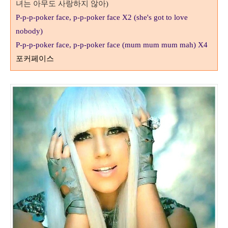
녀는 아무도 사랑하지 않아
)
P-p-p-poker face, p-p-poker face X2
(she's got to love
nobody)
P-p-p-poker face, p-p-poker face (mum mum mum mah) X4
포커페이스