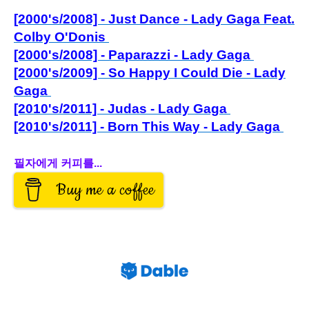
[2000's/2008] - Just Dance - Lady Gaga Feat.
Colby O'Donis
[2000's/2008] - Paparazzi - Lady Gaga
[2000's/2009] - So Happy
I Could Die - Lady
Gaga
[2010's/2011] - Judas - Lady Gaga
[2010's/2011] - Born This Way - Lady Gaga
필자에게 커피를...
Buy me a coffee