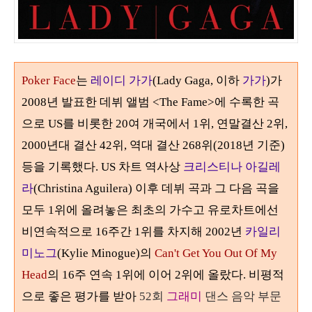
Poker Face
는
레이디 가가
(Lady Gaga, 이하
가가
)
가
2008
년 발표한 데뷔 앨범
<The Fame>
에 수록한 곡
으로 US를 비롯한
20
여 개국에서
1
위, 연말결산
2
위,
2000년대 결산 42위, 역대 결산 268위(2018년 기준)
등을 기록했다. US 차트 역사상
크리스티나 아길레
라
(Christina Aguilera)
이후 데뷔 곡과 그 다음 곡을
모두
1
위에 올려놓은 최초의 가수고
유로차트에선
비연속적으로
16
주간
1
위를 차지해
2002
년
카일리
미노그
(Kylie Minogue)
의
Can't Get You Out Of My
Head
의
16
주 연속
1
위에 이어 2위에 올랐다. 비평적
으로 좋은 평가를 받아
52
회
그래미
댄스 음악 부문