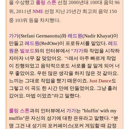
을 수상했고
롤링 스
톤
선정
2000
년대
100
대 음악
96
위
, 2011
년
NME
선정 지난
25
년간 최고의 음악
150
중
103
위 등을 차지했다
.
가가
(Stefani Germanotta)
와
레드원
(Nadir Khayat)
이
만들고
레드원
(RedOne)
이 프로듀서를 맡았
다.
레드
원
은
빌보드
와의 인터뷰에서
“
가가
와 작업을 시작하
자마자 너무 잘 맞았어요.
ㄱ래서
아주 빠르게 작업
이 진행되었고 음악적으로도 서로를 잘 알게 되어 너
무 좋았어요
.
우린 많은 생각을 하지 않은 것 같아요.
느끼는 그대로 작업을 했기 때문이죠
.
Just Dance
도
그렇고 이 곡도
한 시간 만에 만들었어요
.
그냥 흘러
갔어요.
마법 이었죠
”
라고 말했다
.
롤링 스톤
과의 인터뷰에서
가가
는
"bluffin' with my
muffin"
은 자신의 성기에 대한 은유라고 말했다
. “
분
명 그건 내 성기의 포커페이스(포커 게임할 때 감정