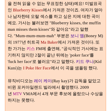
을 전혀 읽을 수 없는 무표정한 상태)예요
!
미발표곡
인
Blueberry Kisses
에서 가져온 것이죠
.
여자가 얼마
나 남자한테 오랄 섹스를 하고 싶은 지에 대한 곡이
예요
.
가사는 불러보면
"Blueberry kisses, the muffin
man misses them kisses"
와 같아요
”라
고 말했
다
.
"Mum-mum-mum-mah"
부분은
보니 엠
(Boney M)
의
1977
년 히트곡
Ma Baker
에서 가져온 것이다
. 또
한 가가는
키스
FM에 출연해, "공식적인 가사에는 표
기하지 않지만 2절이 끝난 뒤에는 'poker face'를
'fuck her face'로 불러요"라고 말했다.
키드 쿠니
(Kid
Kuni)는
I Poke Her Face
에서 이 곡을 샘플링 했다.
뮤직비디오는
레이 케이
(Ray kay)
가 감독을 맡았고
비윈 포커아일랜드 빌라에서 촬영했다.
2009
년
MTV
VMA
에서
4
개 부문 후보에 올랐으나 수상을
하지는 못했다.