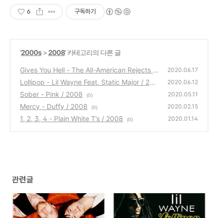
6
구독하기
'
2000s
>
2008
' 카테고리의 다른 글
Gives You Hell - The All-American Rejects /
2020.06.17
2008
Lollipop - Lil Wayne Feat. Static Major / 200
(0)
2020.06.12
8
Sober - Pink / 2008
(0)
2020.05.11
(0)
Mercy - Duffy / 2008
2020.02.15
(0)
1, 2, 3, 4 - Plain White T’s / 2008
2020.01.14
(0)
관련글