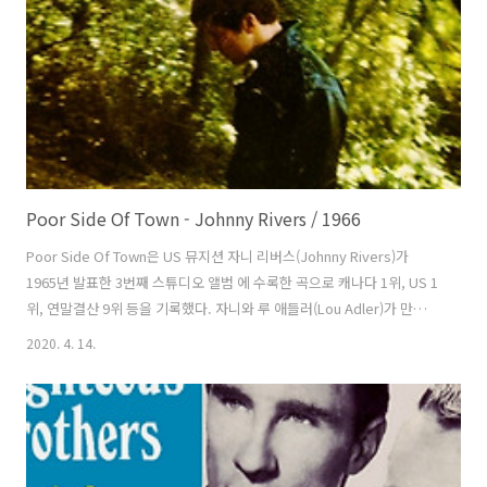
Beatles)의 영화
Poor Side Of Town - Johnny Rivers / 1966
Poor Side Of Town은 US 뮤지션 자니 리버스(Johnny Rivers)가
1965년 발표한 3번째 스튜디오 앨범 에 수록한 곡으로 캐나다 1위, US 1
위, 연말결산 9위 등을 기록했다. 자니와 루 애들러(Lou Adler)가 만들고
루가 프로듀서를, 마티 패이치(Marty Paich)가 현악 편곡을 맡았다. 할
2020. 4. 14.
블레인(Hal Blaine)이 드럼에, 다린 러브(Darlene Love)가 백업보컬로
참여했다. 자니의 음악 스타일이 흥겨운 고고에서 팝스타일의 소울로 전
향했다는 평가를 받는 곡이다. 자니는 홈페이지에서 “이 곡을 계속 작업
하면서 만들어가고 있었어요. 그러다 루에게 들려주었죠. 그리고 완성하
는데 6개월이 걸렸어요. 밴드랑 라이브도 해보고 혼자 앉아서 기타로 불