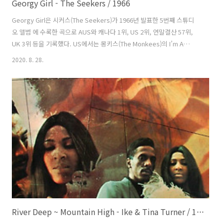
Georgy Girl - The Seekers / 1966
Georgy Girl은 시커스(The Seekers)가 1966년 발표한 5번째 스튜디
오 앨범 에 수록한 곡으로 AUS와 캐나다 1위, US 2위, 연말결산 57위,
UK 3위 등을 기록했다. US에서는 몽키스(The Monkees)의 I’m A
Believer에 막혀 1위에 오르지 못했다. 아카데미 주제가상 후보에 올랐
2020. 8. 28.
으나 매트 먼로(Matt Monroe)의 Born Free가 받았다. 더스티 스프링
필드(Dusty Springfield)의 오빠로 잘 알려진 톰 스프링필드(Tom
Springfield)가 작곡, 짐 대일(Jim Dale)이 작사, 톰이 프로듀서를 맡았
다. 실비오 나리짜노(Silvio Narizzano) 감독의 UK 로맨스 코미디 영화
에 사용되었다. 조지는 극 중에서 여자주인공을 맡은 린..
River Deep ~ Mountain High - Ike & Tina Turner / 1966