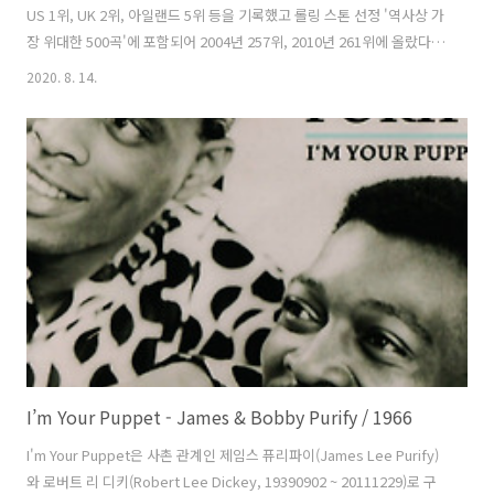
US 1위, UK 2위, 아일랜드 5위 등을 기록했고 롤링 스톤 선정 '역사상 가
장 위대한 500곡'에 포함되어 2004년 257위, 2010년 261위에 올랐다.
와일드 원스(The Wild Ones)가 1965년 처음 녹음했고 지미 헨드릭스
2020. 8. 14.
(Jimi Hendrix)의 1967년 몬트레이 페스티벌 버전이 유명하다. 존 멜렌
캠프(John Mellencamp)는 R.O.C.K. In The U.S.A.에서 이 곡에 대한
트리뷰트로 오카리나 연주를 삽입했다. 이 곡의 기타 리프는 보스톤
(Boston)의 More Than A Feeling, 너바나(Nirvana)의 Smells Like
Teen Spirit에 영향을 준 것..
I’m Your Puppet - James & Bobby Purify / 1966
I'm Your Puppet은 사촌 관계인 제임스 퓨리파이(James Lee Purify)
와 로버트 리 디키(Robert Lee Dickey, 19390902 ~ 20111229)로 구