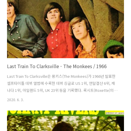
“Pimp Jerk”이였다. 가사는 쿨 저크란 춤을 추자는 내용이다. 도널드는
어느 날 클럽엘 놀러가서 동네의 업주들이 놀러 온 것을 보게 되었다. ..
Last Train To Clarksville - The Monkees / 1966
Last Train To Clarksville은 몽키스(The Monkees)가 1966년 발표한
셀프타이틀 데뷔 앨범에 수록한 데뷔 싱글로 US 1위, 연말결산 6위, 캐
나다 1위, 아일랜드 5위, UK 23위 등을 기록했다. 록시트(Roxette)의
1988년 곡 The Look은 이 곡의 인트토를 레퍼런스 한 것으로 보인다.
2020. 6. 3.
토미 보이스(Tommy Boyce)와 바비 하트(Bobby Hart)가 만들고 공동
으로 프로듀서도 맡았다. 토미와 바비의 밴드인 캔디 스토어 프로펫츠
(Candy Store Prophets)가 연주했다. 리드보컬은 드러머 미키 돌렌즈
(Micky Dolenz)가 맡았는데 사실 혼자 불렀다. 이들은 비틀즈(The