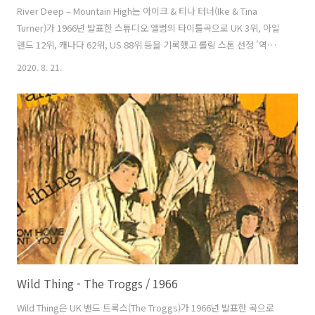
River Deep – Mountain High는 아이크 & 티나 터너(Ike & Tina
Turner)가 1966년 발표한 스튜디오 앨범의 타이틀곡으로 UK 3위, 아일
랜드 12위, 캐나다 62위, US 88위 등을 기록했고 롤링 스톤 선정 '역사상
가장 위대한 500곡' 중 33위를 차지했다. 1999년 그래미 명예의 전당에
2020. 8. 21.
추대되었다. 1995년 필은 셀린 디온(Celine Dion)과 다시 이 곡의 작업
을 추진했으나 최종 결과가 맘에 들지 않아 녹음만 해놓고 발매하지 않았
다. 아주 많은 가수들이 커버했고 차트에서 가장 좋은 성적을 거둔 버전
은 1970년 슈프림스(The Supremes)와 포 탑스(The Four Tops)가 함
께 불러 US 14위에 오른 것이다. 티나 터너(Tina Turner)..
Wild Thing - The Troggs / 1966
Wild Thing은 UK 밴드 트록스(The Troggs)가 1966년 발표한 곡으로