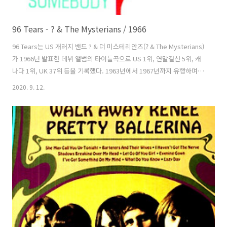
96 Tears - ? & The Mysterians / 1966
96 Tears는 US 개러지 밴드 ? & 더 미스테리안즈(? & The Mysterians)
가 1966년 발표한 데뷔 앨범의 타이틀곡으로 US 1위, 연말결산 5위, 캐
나다 1위, UK 37위 등을 기록했다. 1963년에서 1967년까지 유행하며,
후에 펑크 탄생에 영향을 주는 개러지 밴드 음악의 최초 히트곡으로 인정
2020. 9. 12.
받고 있다. 롤링 스톤 선정 '역사상 가장 위대한 500곡' 중 2004년 201
위, 2010년 213위에 올랐다. 곡은 익명으로 남길 원한, 루디 마르티네즈
(Rudy Martinez)라는 본명을 가진 ?(Question Mark)가 만들고 프로듀
서도 맡았다. 키보디스트 프랭크 로드리게스(Frank Rodriguez)의 오르
간 리프가 높은 평가를 받고 있다. 이후 많은 뮤지션들이 프랭크가 ..