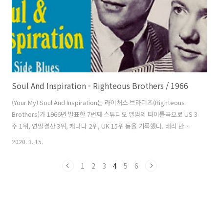
러보기도 했죠. 오버..
Soul And Inspiration - Righteous Brothers / 1966
(Your My) Soul And Inspiration는 라이처스 브라더즈(Righteous
Brothers)가 1966년 발표한 7번째 스튜디오 앨범의 타이틀곡으로 US 3
주 1위, 연말결산 3위, 캐나다 2위, UK 15위 등을 기록했다. 배리 만
(Barry Mann)과 신시아 웨일(Cynthia Weil)이 만들고 빌 메들리(Bill
2020. 3. 15.
Medley)가 프로듀서를, 잭 니체(Jack Nietzsche)가 편곡을 맡았다. 브
릿지의 내레이션은 바비 햇필드(Bobby Hatfield)가 참여했다. 빌이 자
1
2
3
4
5
6
신들의 이전 프로듀서인 필 스펙터(Phil Spector)의 월 오브 사운드 효
과를 내려고 했었다. 1965년 발표한 You’ve Lost That Feelin’과 함께
만들었으나 두 곡이 서로 비슷하니 후..