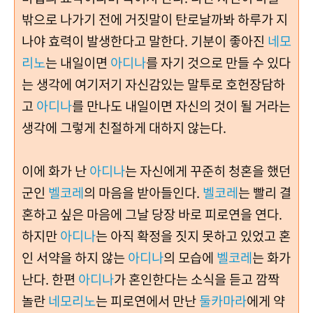
밖으로 나가기 전에 거짓말이 탄로날까봐 하루가 지
나야 효력이 발생한다고 말한다. 기분이 좋아진
네모
리노
는 내일이면
아디나
를 자기 것으로 만들 수 있다
는 생각에 여기저기 자신감있는 말투로 호헌장담하
고
아디나
를 만나도 내일이면 자신의 것이 될 거라는
생각에 그렇게 친절하게 대하지 않는다.
이에 화가 난
아디나
는 자신에게 꾸준히 청혼을 했던
군인
벨코레
의 마음을 받아들인다.
벨코레
는 빨리 결
혼하고 싶은 마음에 그날 당장 바로 피로연을 연다.
하지만
아디나
는 아직 확정을 짓지 못하고 있었고 혼
인 서약을 하지 않는
아디나
의 모습에
벨코레
는 화가
난다. 한편
아디나
가 혼인한다는 소식을 듣고 깜짝
놀란
네모리노
는 피로연에서 만난
둘카마라
에게 약