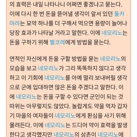
의 효력은 내일 나타나니 어쩌면 좋겠냐고 묻는다.
이에 다시 한 번 돈을 뜯어낼 생각이 앞서 있던
둘카
마라
는 묘약 하나를 더 구해서 먹으면 용량이 늘어나
당장 효과가 나타날 거라고 말한다. 이에
네모리노
는
돈을 구하기 위해
벨코레
에게 방법을 묻는다.
연적인 자신에게 돈을 구할 방법을 묻는
네모리노
의
모습을 보고
네모리노
가 그리 똑똑하지 않다고 생각
하고 이 기회에
네모리노
를 아예 멀리 보내버릴 생각
으로 군에 입대하면 많은 돈을 주겠다고 말한다. 이
에
네모리노
는 돈을 구할 수 있다면 군인이 되는 것
따위는 아무렇지도 않았다. 놀랍게도 약을 먹자 갑자
기 마을의 여자들이
네모리노
에게 환심을 사기 위해
몰려든다. 이에
네모리노
는 드디어 약이 효력을 발생
한다고 생각했지만
네모리노
의 삼촌이
네모리노
에