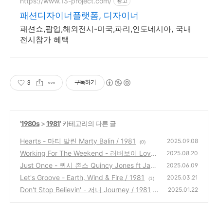
부유럽 동유럽 세미팩제공
https://www.13-project.com/
광고
패션디자이너플랫폼, 디자이너
패션쇼,팝업,해외전시-미국,파리,인도네시아, 국내
전시참가 혜택
3
구독하기
'
1980s
>
1981
' 카테고리의 다른 글
Hearts - 마티 발린 Marty Balin / 1981
2025.09.08
(0)
Working For The Weekend - 러버보이 Lover
2025.08.20
boy / 1981
Just Once - 퀸시 존스 Quincy Jones ft Jam
(7)
2025.06.09
es Ingram / 1981
Let's Groove - Earth, Wind & Fire / 1981
(1)
2025.03.21
(1)
Don't Stop Believin' - 저니 Journey / 1981
2025.01.22
(3)