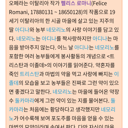
오페라는 이탈리아 작가
펠리스 로마니
(Felice
Romani, 17880131 ~ 18650128)의 작품으로 19
세기 이탈리아의 한 시골 마을에 살고 있는 지주의
딸
아디나
와 농부
네모리노
의 사랑 이야기를 담고 있
다.
네모리노
는
아디나
를 짝사랑하지만
아디나
는 마
음을 받아주지 않는다. 어느 날
아디나
는
네모리노
를
포함한 여러 농부들에게 봉사활동의 개념으로 <트
리스탄과 이졸데>의 이야기를 읽어준다. 약혼자를
죽인
트리스탄
과 마법의 약을 먹고 사랑에 빠지는
이
졸데
의 모습을 보고 농부들은 진짜로 그런 약이 있으
면 좋겠다고 말한다.
네모리노
는 마을에 들어온 약장
수
둘카마라
에게 그런 약이 있는 지를 물어본다.
둘
카마라
는 처음에는 황당하다고 생각했지만
네모리
노
가 어수룩해 보여 포도주를 마음을 얻을 수 있는
마법의 묘약이라며 속여서 판다. 다만 자신이 마을