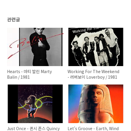
관련글
Hearts - 마티 발린 Marty
Working For The Weekend
Balin / 1981
- 러버보이 Loverboy / 1981
Just Once - 퀸시 존스 Quincy
Let's Groove - Earth, Wind