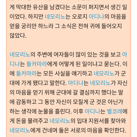
게 막대한 유산을 남겼다는 소문이 퍼지면서 생긴 일
이었다. 하지만
네모리노
는 오로지
아디나
의 마음을
얻을 궁리만 하느라 그 소식은 전혀 귀에 들어오지
않았다.
네모리노
의 주변에 여자들이 많이 있는 것을 보고
아
디나
는
둘카마라
에게 어떻게 된 일이냐고 묻는다. 이
에
둘카마라
는 모든 사실을 얘기하고
네모리노
가 군
대에 가게 됐다고 말한다.
아디나
는
네모리노
가 자신
의 마음을 얻기 위해 군대에 갈 결심까지 했다는 말
에 감동하고 그 동안 자신이 모질게 군 것은 아닌가
하는 생각에 눈물을 흘린다. 이후
아디나
는
벨코레
에
게 돈을 물려주고
네모리노
의 입대 지원서를 찾아와
네모리노
에게 건네며 둘은 서로의 마음을 확인한다.