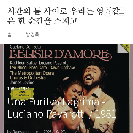
본문 바로가기
시간의 틈 사이로 우리는 영원같
은 한 순간을 스치고
홈
방명록
1980s/1981
Una Furitva Lagrima -
Luciano Pavarotti / 1981
by Rainysunshine
2025. 10. 27.