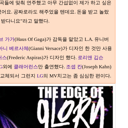
 곡들에 맞춰 연주했고 아무 간섭없이 제가 하고 싶은
였어요
공짜로라도 해주었을 텐데요
돈을 받고 놀랐
.
.
 받다니요
라고 말했다
”
.
브 가가
가 감독을 맡았고
유니버
(Haus Of Gaga)
L.A.
아니 베르사체
가 디자인 한 것만 사용
(Gianni Versace)
러스
가 디자인 했다
로리앤 깁슨
(Frederic Aspiras)
.
외에
클래어런스
만 출연했다
조셉 칸
G
.
(Joseph Kahn)
 교체되서 그런지
의
치고는 좀 심심한 편이다
LG
MV
.