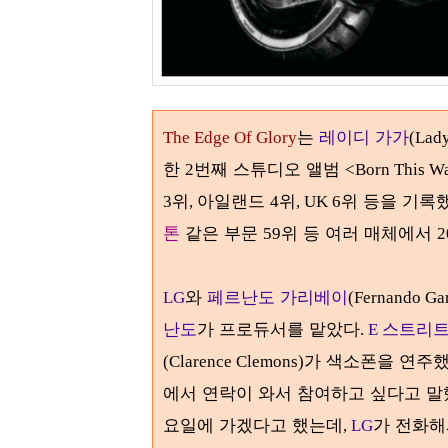
는
레이디 가가
The Edge Of Glory
(Lady
한
번째 스튜디오 앨범
2
<Born This W
위
아일랜드
위
위 등을 기록
3
,
4
, UK 6
톤
같은 부문
위 등 여러 매체에서
59
2
와
페르난도 가리베이
LG
(Fernando Ga
난도
가 프로듀서를 맡았다
스트리트
.
E
가 색소폰을 연주
(Clarence Clemons)
에서 연락이 와서 참여하고 싶다고 
요일에 가겠다고 했는데
가 전화해
,
LG