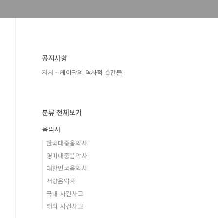
공지사항
저서 - 케이팝의 역사적 순간들
분류 전체보기
음악사
한국대중음악사
영미대중음악사
대한민국음악사
서양음악사
국내 사건사고
해외 사건사고