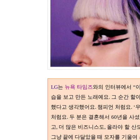
는
뉴욕 타임즈
와의 인터뷰에서
이
LG
“
습을 보고 만든 노래예요
그 순간 할
.
했다고 생각했어요
챔피언 처럼요
우
.
. ‘
처럼요
두 분은 결혼해서
년을 사
.
60
고
더 많은 비즈니스도
올라야 할 산
,
,
모자를 기울여 
그냥 끝에 다달았을 때