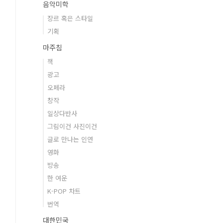
음악미학
장르 혹은 스타일
기획
마주침
책
광고
오페라
창작
일상다반사
그림이건 사진이건
글로 만나는 인연
영화
방송
한 여운
K-POP 차트
번역
대한민국