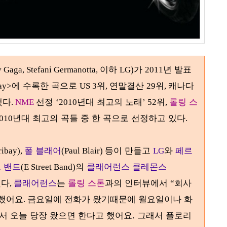
이하
가
년 발표
 Gaga, Stefani Germanotta,
LG)
2011
에 수록한 곡으로
위
연말결산
위
캐나다
ay>
US 3
,
29
,
했다
선정
년대 최고의 노래
위
롤링 스
.
NME
‘2010
’ 52
,
년대 최고의 곡들 중 한 곡으로 선정하고 있다
010
.
폴 블래어
등이 만들고
와
페르
ribay),
(Paul Blair)
LG
 밴드
의
클래어런스 클레몬스
(E Street Band)
했다
클래어런스
는
롤링 스톤
과의 인터뷰에서
회사
,
“
말했어요
금요일에 전화가 왔기때문에 월요일이나 화
.
서 오늘 당장 왔으면 한다고 했어요. 그래서 플로리