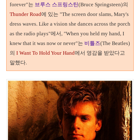
forever"는
브루스 스프링스틴
(
Bruce Springsteen)의
Thunder Road
에 있는 "T
he screen door slams, Mary's
dress waves. Like a vision she dances across the porch
as the radio plays"에서,
"When you held my hand, I
knew that it was now or never"는
비틀즈
(The Beatles)
의
I Want To Hold Your Hand
에서 영감을 받았다고
말했다.