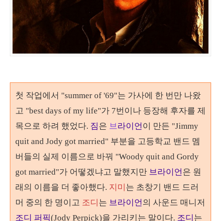
첫 작업에서 "summer of '69"는 가사에 한 번만 나왔
고
"best days of my life"가 7번이나 등장해 후자를 제
목으로 하려 했었다.
짐
은
브
라이언
이 만든
"Jimmy
quit and Jody got married" 부분을 고등학교 밴드 멤
버들의 실제 이름으로 바꿔
"Woody quit and Gordy
got married"가 어떻겠냐고 말했지만
브라이언
은 원
래의 이름을 더 좋아했다.
지미
는 초창기 밴드 드러
머 중의 한 명이고
조디
는
브라이언
의 사운드 매니저
조디 퍼픽
(Jody Perpick)을 가리키는 말이다.
조디
는