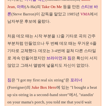
Jean
,
아하
(A-Ha)의
Take On Me
등을 만든
스티브 바
론
(Steve Barron)이 감독을 맡았고 1985년
VMA
에서
남자부문 후보에 올랐다.
처음 데모 때는 시작 부분을 12줄 기타로 곡의 간주
부분처럼 만들었으나 두 번째 데모 때는 무거운 6줄
기타로 교체했다. 데모는 3-4번에 걸쳐 다른 스타일
로 계속 만들어졌지만
브라이언
과
짐
은 확신이 서지
않았고 그래서 앨범에 넣을지도 자신이 없었다.
짐
은
"I got my first real six string"은
포리너
(Foreigner)의
Juke Box Hero
에 있는
"I bought a beat
up six-string in a second-hand store"에서,
"standin'
on your mama's porch, you told me that you'd wait