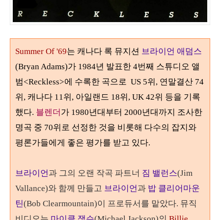
Summer Of '69
는 캐나다 록 뮤지션
브라이언 애덤스
(
Bryan Adams)가 1984년 발표한 4번째 스튜디오 앨
범<Reckless>에 수록한 곡으로
US 5위, 연말결산 74
위, 캐나다 11위, 아일랜드 18위, UK 42위 등을 기록
했다.
블렌더
가 1980년대부터 2000년대까지 조사한
명곡 중 70위로 선정한 것을 비롯해 다수의 잡지와
평론가들에게 좋은 평가를 받고 있다.
브라이언
과 그의 오랜 작곡 파트너
짐 밸런스
(
Jim
Vallance)와 함께 만들고
브라이언
과
밥 클리어마운
틴
(
Bob Clearmountain)이 프로듀서를 맡았다.
뮤직
비디오는
마이클 잭슨
(Michael Jackson)의
Billie