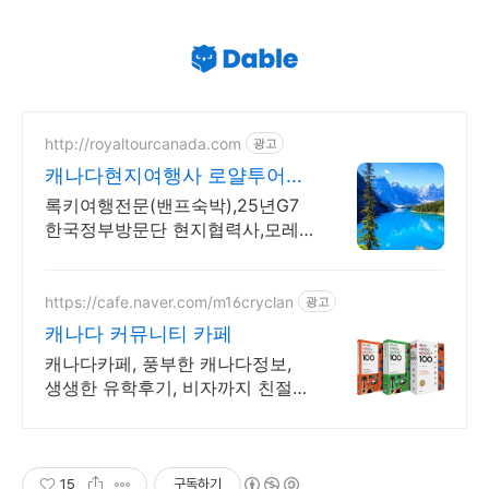
http://royaltourcanada.com
광고
캐나다현지여행사 로얄투어
25년G7 한국방문단 협력사
록키여행전문(밴프숙박),25년G7
한국정부방문단 현지협력사,모레
인호수입장 허가보유
https://cafe.naver.com/m16cryclan
광고
캐나다 커뮤니티 카페
캐나다카페, 풍부한 캐나다정보,
생생한 유학후기, 비자까지 친절한
Q&A
15
구독하기