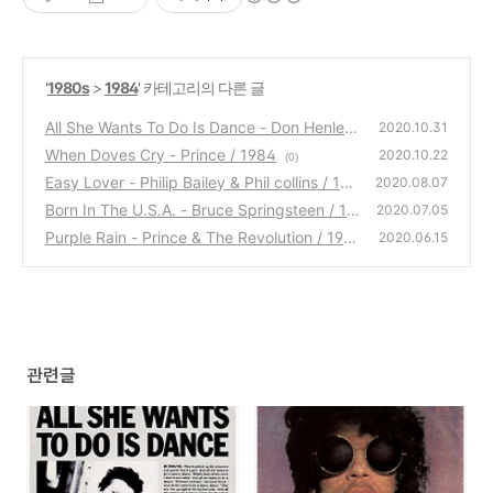
'
1980s
>
1984
' 카테고리의 다른 글
All She Wants To Do Is Dance - Don Henley
2020.10.31
/ 1984
When Doves Cry - Prince / 1984
(0)
2020.10.22
(0)
Easy Lover - Philip Bailey & Phil collins / 198
2020.08.07
4
Born In The U.S.A. - Bruce Springsteen / 19
(0)
2020.07.05
84
Purple Rain - Prince & The Revolution / 198
(0)
2020.06.15
4
(1)
관련글