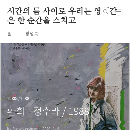
본문 바로가기
시간의 틈 사이로 우리는 영원같
은 한 순간을 스치고
홈
방명록
1980s/1988
환희 - 정수라 / 1988
by Rainysunshine
2023. 1. 9.