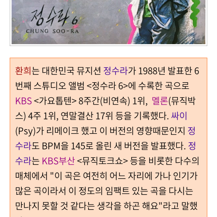
환희
는 대한민국 뮤지션
정수라
가 1988년 발표한 6
번째 스튜디오 앨범 <정수라 6>에 수록한 곡으로
KBS
<가요톱텐> 8주간(비연속) 1위,
멜론
(뮤직박
스) 4주 1위, 연말결산 17위 등을 기록했다.
싸이
(Psy)가 리메이크 했고 이 버전의 영향때문인지
정
수라
도 BPM을 145로 올린 새 버전을 발표했다.
정
수라
는
KBS부산
<뮤직토크쇼> 등을 비롯한 다수의
매체에서 "이 곡은 여전히 어느 자리에 가나 인기가
많은 곡이라서 이 정도의 임팩트 있는 곡을 다시는
만나지 못할 것 같다는 생각을 하곤 해요"라고 말했