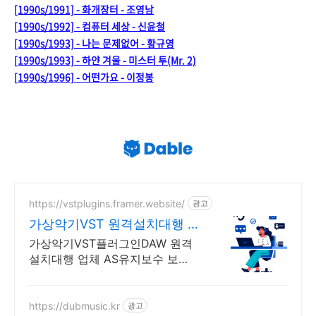
[1990s/1991] - 화개장터 - 조영남
[1990s/1992] - 컴퓨터 세상 - 신윤철
[1990s/1993] - 나는 문제없어 - 황규영
[1990s/1993] - 하얀 겨울 - 미스터 투(Mr. 2)
[1990s/1996] - 어떤가요 - 이정봉
https://vstplugins.framer.website/
광고
가상악기VST 원격설치대행 가
상악기플러그인 원격설치대행
가상악기VST플러그인DAW 원격
설치대행 업체 AS유지보수 보
장/24시간 상담 가상악기VST플러
그인DAW 원격설치대행 전문업
체/AS 유지보수 보장/24시간 상담
https://dubmusic.kr
광고