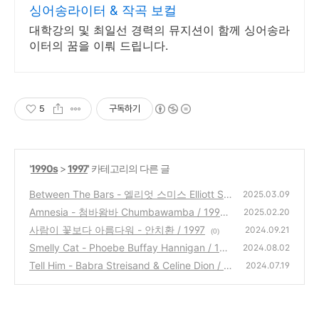
싱어송라이터 & 작곡 보컬
대학강의 및 최일선 경력의 뮤지션이 함께 싱어송라
이터의 꿈을 이뤄 드립니다.
5
구독하기
'
1990s
>
1997
' 카테고리의 다른 글
Between The Bars - 엘리엇 스미스 Elliott Sm
2025.03.09
ith / 1997
Amnesia - 첨바왐바 Chumbawamba / 1997
(2)
2025.02.20
사람이 꽃보다 아름다워 - 안치환 / 1997
(1)
2024.09.21
(0)
Smelly Cat - Phoebe Buffay Hannigan / 199
2024.08.02
7
Tell Him - Babra Streisand & Celine Dion / 1
(1)
2024.07.19
997
(0)