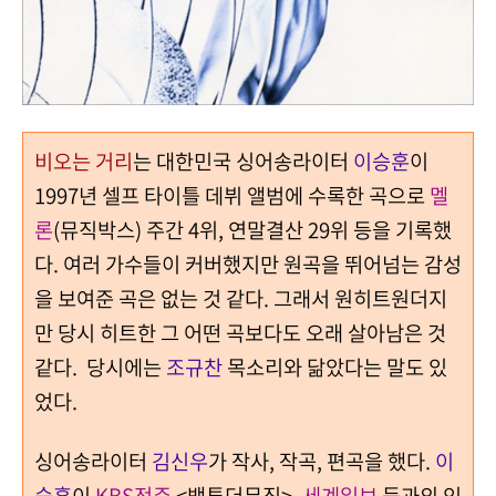
비오는 거리
는 대한민국 싱어송라이터
이승훈
이
1997년 셀프 타이틀 데뷔 앨범에 수록한 곡으로
멜
론
(뮤직박스) 주간 4위, 연말결산 29위 등을 기록했
다.
여러 가수들이 커버했지만 원곡을 뛰어넘는 감성
을 보여준 곡은 없는 것 같다.
그래서 원히트원더지
만 당시 히트한 그 어떤 곡보다도 오래 살아남은 것
같다. 당시에는
조규찬
목소리와 닮았다는 말도 있
었다.
싱어송라이터
김신우
가 작사, 작곡, 편곡을 했다.
이
승훈
이
KBS전주
<백투더뮤직>,
세계일보
등과의 인