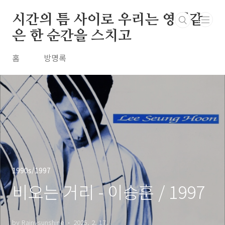
본문 바로가기
시간의 틈 사이로 우리는 영원같
은 한 순간을 스치고
홈
방명록
1990s/1997
비오는 거리 - 이승훈 / 1997
by Rainysunshine
2025. 2. 17.