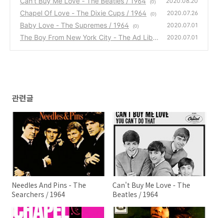
Can't Buy Me Love - The Beatles / 1964
2020.08.20
(0)
Chapel Of Love - The Dixie Cups / 1964
2020.07.26
(0)
Baby Love - The Supremes / 1964
2020.07.01
(0)
The Boy From New York City - The Ad Libs
2020.07.01
/ 1964
(0)
관련글
Needles And Pins - The
Can't Buy Me Love - The
Searchers / 1964
Beatles / 1964