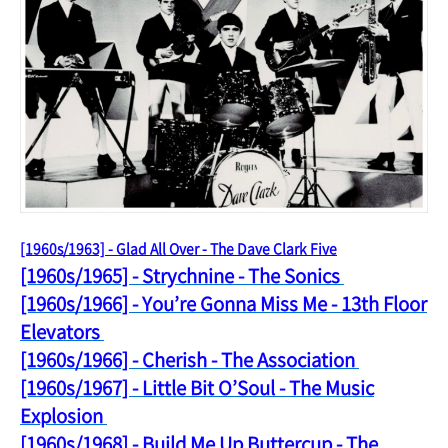
[1960s/1963] - Glad All Over - The Dave Clark Five
[1960s/1965] - Strychnine - The Sonics
[1960s/1966] - You’re Gonna Miss Me - 13th Floor
Elevators
[1960s/1966] - Cherish - The Association
[1960s/1967] - Little Bit O’Soul - The Music
Explosion
[1960s/1968] - Build Me Up Buttercup - The